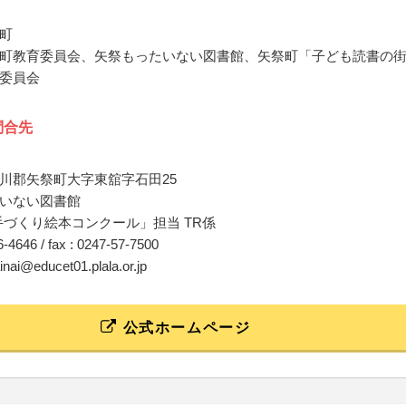
町
町教育委員会、矢祭もったいない図書館、矢祭町「子ども読書の
委員会
問合先
川郡矢祭町大字東舘字石田25
いない図書館
 手づくり絵本コンクール」担当 TR係
46-4646 / fax : 0247-57-7500
ainai@educet01.plala.or.jp
公式ホームページ