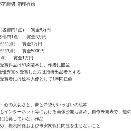
応募締切､消印有効
（各部門1点） 賞金8万円
各部門1点） 賞金3万円
部門1点） 賞金1万円
部門3点） 賞金5000円
1点） 賞金1万円
受賞作品は印刷製本し、作者に贈呈
最優秀賞を受賞した方は招待出品者とする
受賞者には絵本大使として1年間任命
・心の大切さと、夢と希望がいっぱいの絵本
もインターネット等における画像公開も含め、自作未発表で、他
に応募していない作品
め、権利関係および事実関係に問題を生じないこと