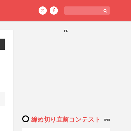
PR
締め切り直前コンテスト
[PR]