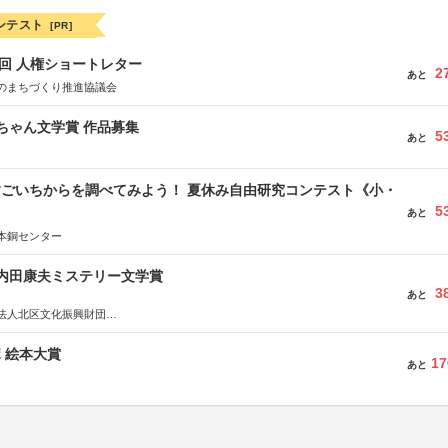
ンテスト
[PR]
5回 人権ショートレター
2
あと
のまちづくり推進協議会
っちゃん文学賞 作品募集
5
あと
すごいちからを調べてみよう！ 夏休み自由研究コンテスト《小・
5
》
あと
本銅センター
区内田康夫ミステリー文学賞
3
あと
法人北区文化振興財団
法人内田康夫財団
実業之日本社
ボ 絵本大賞
17
あと