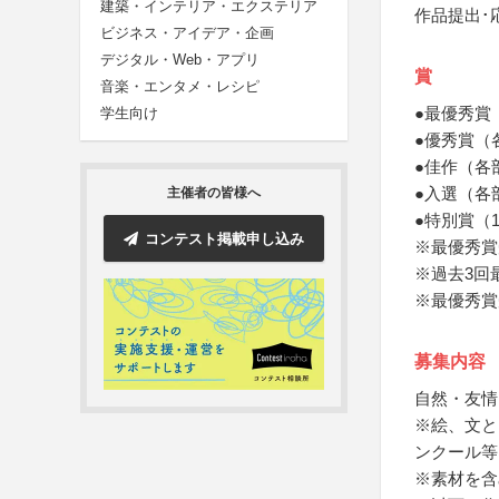
建築・インテリア・エクステリア
作品提出･
ビジネス・アイデア・企画
デジタル・Web・アプリ
賞
音楽・エンタメ・レシピ
●最優秀賞
学生向け
●優秀賞（
●佳作（各
●入選（各
主催者の皆様へ
●特別賞（
コンテスト掲載申し込み
※最優秀賞
※過去3回
※最優秀賞
募集内容
自然・友情
※絵、文と
ンクール等
※素材を含