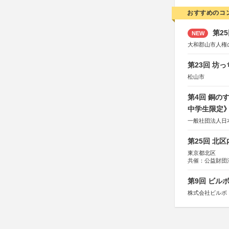
おすすめのコ
第2
NEW
大和郡山市人権
第23回 坊
松山市
第4回 銅の
中学生限定
一般社団法人日
第25回 北
東京都北区
共催：公益財団
協力：一般財団
協賛：株式会社
第9回 ビル
株式会社ビルボ