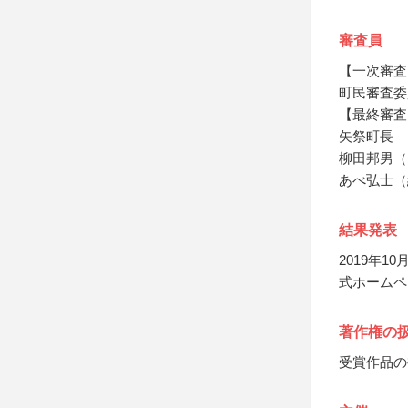
審査員
【一次審査
町民審査委
【最終審査
矢祭町長
柳田邦男（
あべ弘士（
結果発表
2019年
式ホームペ
著作権の
受賞作品の