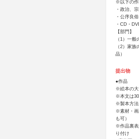
※以下の作
・政治、宗
・公序良俗
・CD・D
【部門】
（1）一般
（2）家族
品）
提出物
●作品
※絵本の大
※本文は3
※製本方法
※素材・画
も可）
※作品裏表
り付け