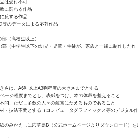
品は受付不可
教に関わる作品
に反する作品
VD等のデータによる応募作品
の部（高校生以上）
の部（中学生以下の幼児・児童・生徒が、家族と一緒に制作した作
きさは、A6判以上A3判程度の大きさまでとする
0ページ程度までとし、表紙をつけ、本の体裁を整えること
不問、ただし多数の人々の鑑賞にたえるものであること
材・技法不問とする（コンピュータグラフィックス等のデジタル
紙のみかえしに応募票B（公式ホームページよりダウンロード）を