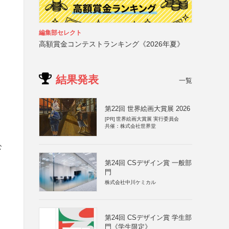
編集部セレクト
高額賞金コンテストランキング《2026年夏》
結果発表
一覧
第22回 世界絵画大賞展 2026
[PR]
世界絵画大賞展 実行委員会
共催：株式会社世界堂
公
第24回 CSデザイン賞 一般部
門
株式会社中川ケミカル
第24回 CSデザイン賞 学生部
門《学生限定》