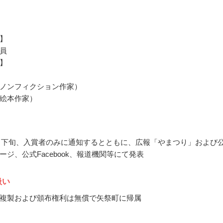
】
員
】
ノンフィクション作家）
絵本作家）
10月下旬、入賞者のみに通知するとともに、広報「やまつり」および
ージ、公式Facebook、報道機関等にて発表
扱い
複製および頒布権利は無償で矢祭町に帰属