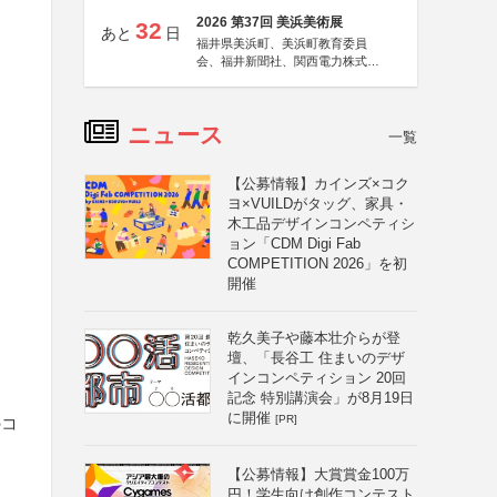
2026 第37回 美浜美術展
32
あと
日
福井県美浜町、美浜町教育委員
会、福井新聞社、関西電力株式会
社
ニュース
一覧
【公募情報】カインズ×コク
ヨ×VUILDがタッグ、家具・
木工品デザインコンペティシ
ョン「CDM Digi Fab
COMPETITION 2026」を初
開催
乾久美子や藤本壮介らが登
壇、「長谷工 住まいのデザ
インコンペティション 20回
記念 特別講演会」が8月19日
に開催
[PR]
のコ
【公募情報】大賞賞金100万
円！学生向け創作コンテスト