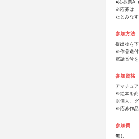
●応募票A
※応募は一
たとみなす
参加方法
提出物を下
※作品送付
電話番号を
参加資格
アマチュア
※絵本を商
※個人、グ
※応募作品
参加費
無し