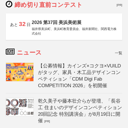
締め切り直前コンテスト
[PR]
2026 第37回 美浜美術展
32
あと
日
福井県美浜町、美浜町教育委員会、福井新聞社、関西電力株
式会社
ニュース
一覧
【公募情報】カインズ×コクヨ×VUILD
がタッグ、家具・木工品デザインコン
ペティション「CDM Digi Fab
COMPETITION 2026」を初開催
乾久美子や藤本壮介らが登壇、「長谷
工 住まいのデザインコンペティション
20回記念 特別講演会」が8月19日に開
催
[PR]