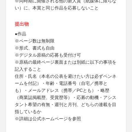
※同時期に開催される他の新人賞（紙媒体に限らな
い）に、本賞と同じ作品を応募しないこと
提出物
●作品
※ページ数は無制限
※形式、書式も自由
※デジタル原稿の応募も受付け可
※原稿の最終ページ裏面または別紙に以下の事項を
記入すること
住所・氏名（本名の公表を避けたい方は必ずペンネ
ームを付記）・年齢・電話番号（自宅／携帯と
も）・メールアドレス（携帯／PCとも）・略歴
（商業誌掲載歴、受賞歴等）・応募の動機・アシス
タント希望の有無・週刊と月刊、どちらの連載を目
指しているか
※詳細は公式ホームページを参照