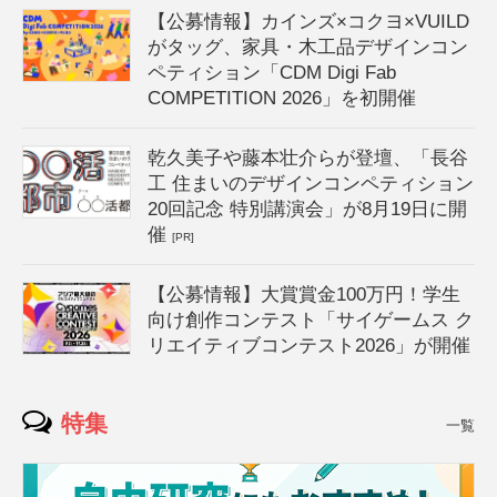
【公募情報】カインズ×コクヨ×VUILD
がタッグ、家具・木工品デザインコン
ペティション「CDM Digi Fab
COMPETITION 2026」を初開催
乾久美子や藤本壮介らが登壇、「長谷
工 住まいのデザインコンペティション
20回記念 特別講演会」が8月19日に開
催
[PR]
【公募情報】大賞賞金100万円！学生
向け創作コンテスト「サイゲームス ク
リエイティブコンテスト2026」が開催
特集
一覧