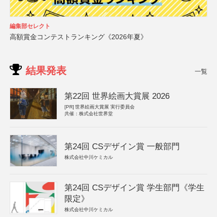
編集部セレクト
高額賞金コンテストランキング《2026年夏》
結果発表
一覧
第22回 世界絵画大賞展 2026
[PR]
世界絵画大賞展 実行委員会
共催：株式会社世界堂
第24回 CSデザイン賞 一般部門
株式会社中川ケミカル
第24回 CSデザイン賞 学生部門《学生
限定》
株式会社中川ケミカル