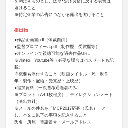
を満たすものとし、法令･公序良俗に反する表現は
避けること
※特定企業の広告につながる露出を避けること
提出物
●作品企画書pdf（体裁自由）
●監督プロフィールpdf（制作歴、受賞歴等）
●オンラインで視聴可能な過去作品URL
※vimeo、Youtube等（必要な場合はパスワードも記
載）
※概要も添付すること（映画タイトル・尺・制作
年・製作・配給・受賞歴・上映歴）
●追加資料（一次選考通過者のみ）
※プロット（A4 1枚程度）、ディレクションノート
（演出方針）
※メールの件名を「MCP2017応募（氏名）」と
し、本文に以下の事項を記入すること
氏名・所属・電話番号・メールアドレス