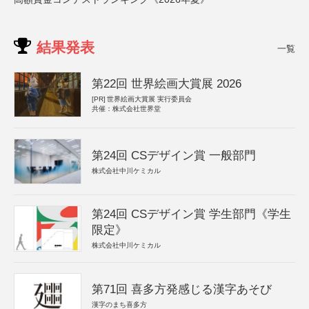
結果発表
一覧
第22回 世界絵画大賞展 2026
[PR]
世界絵画大賞展 実行委員会
共催：株式会社世界堂
第24回 CSデザイン賞 一般部門
株式会社中川ケミカル
第24回 CSデザイン賞 学生部門《学生
限定》
株式会社中川ケミカル
第71回 喜多方発感じる漢字あそび
漢字のまち喜多方