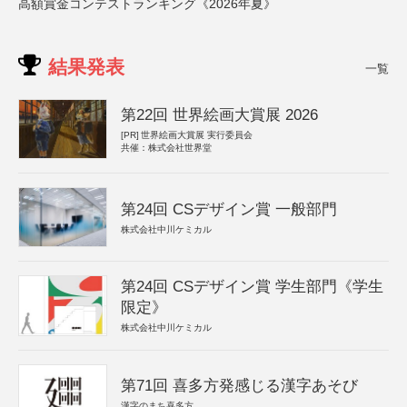
高額賞金コンテストランキング《2026年夏》
結果発表
一覧
第22回 世界絵画大賞展 2026
[PR]
世界絵画大賞展 実行委員会
共催：株式会社世界堂
第24回 CSデザイン賞 一般部門
株式会社中川ケミカル
第24回 CSデザイン賞 学生部門《学生
限定》
株式会社中川ケミカル
第71回 喜多方発感じる漢字あそび
漢字のまち喜多方