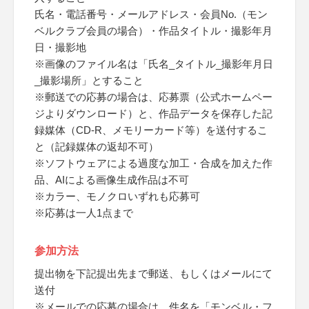
氏名・電話番号・メールアドレス・会員No.（モン
ベルクラブ会員の場合）・作品タイトル・撮影年月
日・撮影地
※画像のファイル名は「氏名_タイトル_撮影年月日
_撮影場所」とすること
※郵送での応募の場合は、応募票（公式ホームペー
ジよりダウンロード）と、作品データを保存した記
録媒体（CD-R、メモリーカード等）を送付するこ
と（記録媒体の返却不可）
※ソフトウェアによる過度な加工・合成を加えた作
品、AIによる画像生成作品は不可
※カラー、モノクロいずれも応募可
※応募は一人1点まで
参加方法
提出物を下記提出先まで郵送、もしくはメールにて
送付
※メールでの応募の場合は、件名を「モンベル・フ