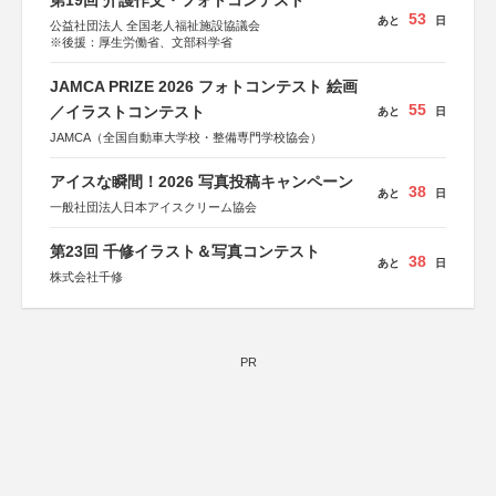
第19回 介護作文・フォトコンテスト
53
あと
日
公益社団法人 全国老人福祉施設協議会
※後援：厚生労働省、文部科学省
JAMCA PRIZE 2026 フォトコンテスト 絵画
55
／イラストコンテスト
あと
日
JAMCA（全国自動車大学校・整備専門学校協会）
アイスな瞬間！2026 写真投稿キャンペーン
38
あと
日
一般社団法人日本アイスクリーム協会
第23回 千修イラスト＆写真コンテスト
38
あと
日
株式会社千修
PR