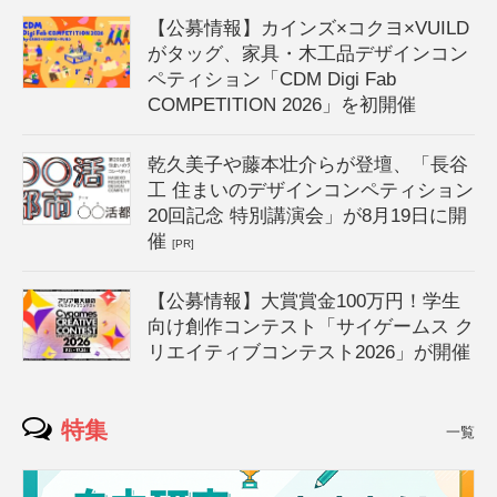
【公募情報】カインズ×コクヨ×VUILD
がタッグ、家具・木工品デザインコン
ペティション「CDM Digi Fab
COMPETITION 2026」を初開催
乾久美子や藤本壮介らが登壇、「長谷
工 住まいのデザインコンペティション
20回記念 特別講演会」が8月19日に開
催
[PR]
【公募情報】大賞賞金100万円！学生
向け創作コンテスト「サイゲームス ク
リエイティブコンテスト2026」が開催
特集
一覧