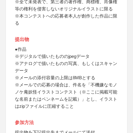
※全て未発表で、第三者の著作権、商標権、肖像権
等の権利を侵害しないオリジナルイラストに限る
※本コンテストへの応募者本人が創作した作品に限
る
提出物
●作品
※デジタルで描いたもののjpegデータ
※アナログで描いたものの写真、もしくはスキャン
データ
※メールの添付容量の上限は8MBとする
※メールでの応募の場合は、件名を「不機嫌なモノ
ノケ庵妖怪イラストコンテスト（※ここに掲載可能
な名前またはペンネームを記載）」とし、イラスト
はzipファイルに圧縮すること
参加方法
提出物を下記提出先までメールにて送付