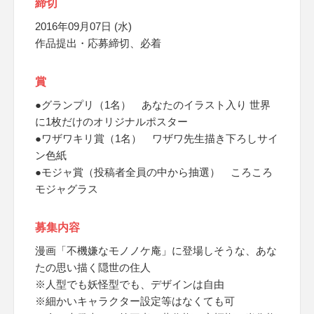
締切
2016年09月07日 (水)
作品提出・応募締切、必着
賞
●グランプリ（1名） あなたのイラスト入り 世界
に1枚だけのオリジナルポスター
●ワザワキリ賞（1名） ワザワ先生描き下ろしサイ
ン色紙
●モジャ賞（投稿者全員の中から抽選） ころころ
モジャグラス
募集内容
漫画「不機嫌なモノノケ庵」に登場しそうな、あな
たの思い描く隠世の住人
※人型でも妖怪型でも、デザインは自由
※細かいキャラクター設定等はなくても可