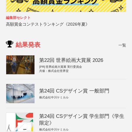
編集部セレクト
高額賞金コンテストランキング《2026年夏》
結果発表
一覧
第22回 世界絵画大賞展 2026
[PR]
世界絵画大賞展 実行委員会
共催：株式会社世界堂
第24回 CSデザイン賞 一般部門
株式会社中川ケミカル
第24回 CSデザイン賞 学生部門《学生
限定》
株式会社中川ケミカル