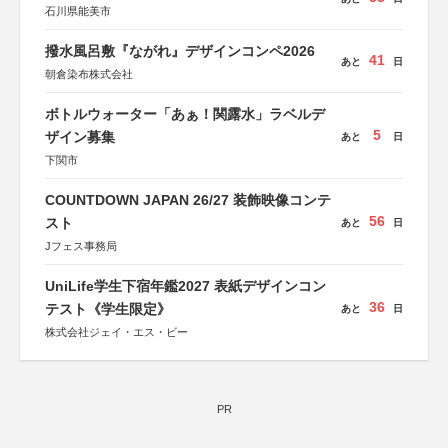
石川県能美市
撥水風呂敷『ながれ』デザインコンペ2026
41
あと
日
朝倉染布株式会社
ボトルウォーター「あぁ！関露水」ラベルデ
5
ザイン募集
あと
日
下関市
COUNTDOWN JAPAN 26/27 装飾映像コンテ
56
スト
あと
日
Jフェス事務局
UniLife学生下宿年鑑2027 表紙デザインコン
36
テスト《学生限定》
あと
日
株式会社ジェイ・エス・ビー
PR