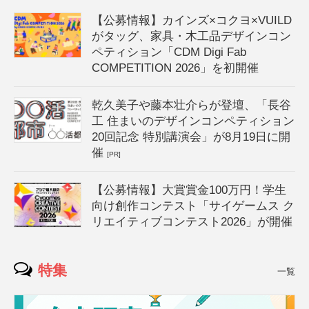
【公募情報】カインズ×コクヨ×VUILD
がタッグ、家具・木工品デザインコン
ペティション「CDM Digi Fab
COMPETITION 2026」を初開催
乾久美子や藤本壮介らが登壇、「長谷
工 住まいのデザインコンペティション
20回記念 特別講演会」が8月19日に開
催
[PR]
【公募情報】大賞賞金100万円！学生
向け創作コンテスト「サイゲームス ク
リエイティブコンテスト2026」が開催
特集
一覧