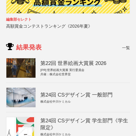
編集部セレクト
高額賞金コンテストランキング《2026年夏》
結果発表
一覧
第22回 世界絵画大賞展 2026
[PR]
世界絵画大賞展 実行委員会
共催：株式会社世界堂
第24回 CSデザイン賞 一般部門
株式会社中川ケミカル
第24回 CSデザイン賞 学生部門《学生
限定》
株式会社中川ケミカル