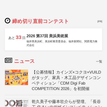
締め切り直前コンテスト
[PR]
2026 第37回 美浜美術展
33
あと
日
福井県美浜町、美浜町教育委員会、福井新聞社、関西電力株
式会社
ニュース
一覧
【公募情報】カインズ×コクヨ×VUILD
がタッグ、家具・木工品デザインコン
ペティション「CDM Digi Fab
COMPETITION 2026」を初開催
乾久美子や藤本壮介らが登壇、「長谷