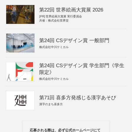
第22回 世界絵画大賞展 2026
[PR]
世界絵画大賞展 実行委員会
共催：株式会社世界堂
第24回 CSデザイン賞 一般部門
株式会社中川ケミカル
第24回 CSデザイン賞 学生部門《学生
限定》
株式会社中川ケミカル
第71回 喜多方発感じる漢字あそび
漢字のまち喜多方
応募される際は、必ず公式ホームページにて