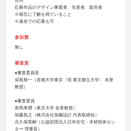
合同
応募作品のデザイン事業者、生産者、販売者
※相互に了解を得ていること
※連名での応募も可
参加費
無し
審査員
●審査委員長
深尾精一（首都大学東京〈現 東京都立大学〉 名誉
教授）
●審査委員
有馬孝禮（東京大学 名誉教授）
加藤昌之（株式会社加藤設計 代表取締役）
古久保英嗣（公益財団法人日本住宅・木材技術セン
ター 理事長）