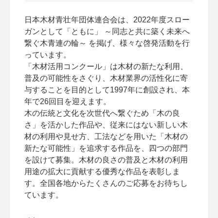
日本木材青壮年団体連合会は、2022年度スロー
ガンとして「ともに」 ～同志と共に築く未来へ
繋ぐ木青連の輪～ を掲げ、様々な啓発活動を行
っています。
「木材活用コンクール」は木材の新たな利用、
普及の可能性をさぐり、木材業界の活性化に寄
与することを目的として1997年に創設され、本
年で26回目を迎えます。
木の伝統と文化を次世代へ繋ぐため「木の良
さ」を活かした作品や、従来にはない新しい木
材の利用や見せ方、工法などを用いた「木材の
新たな可能性」を追求する作品を、四つの部門
を設けて募集。木材の良さの普及と木材の利用
用途の拡大に貢献する優秀な作品を表彰しま
す。全国各地からたくさんのご応募をお待ちし
ています。