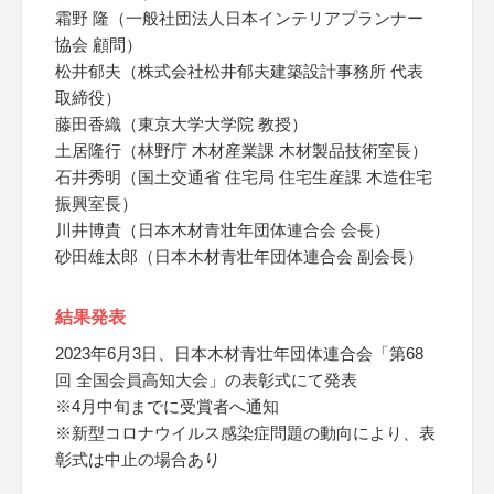
霜野 隆（一般社団法人日本インテリアプランナー
協会 顧問）
松井郁夫（株式会社松井郁夫建築設計事務所 代表
取締役）
藤田香織（東京大学大学院 教授）
土居隆行（林野庁 木材産業課 木材製品技術室長）
石井秀明（国土交通省 住宅局 住宅生産課 木造住宅
振興室長）
川井博貴（日本木材青壮年団体連合会 会長）
砂田雄太郎（日本木材青壮年団体連合会 副会長）
結果発表
2023年6月3日、日本木材青壮年団体連合会「第68
回 全国会員高知大会」の表彰式にて発表
※4月中旬までに受賞者へ通知
※新型コロナウイルス感染症問題の動向により、表
彰式は中止の場合あり