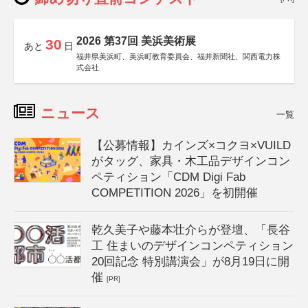
2026 第37回 美浜美術展
30
あと
日
福井県美浜町、美浜町教育委員会、福井新聞社、関西電力株
式会社
ニュース
一覧
【公募情報】カインズ×コクヨ×VUILD
がタッグ、家具・木工品デザインコン
ペティション「CDM Digi Fab
COMPETITION 2026」を初開催
乾久美子や藤本壮介らが登壇、「長谷
工 住まいのデザインコンペティション
20回記念 特別講演会」が8月19日に開
催
[PR]