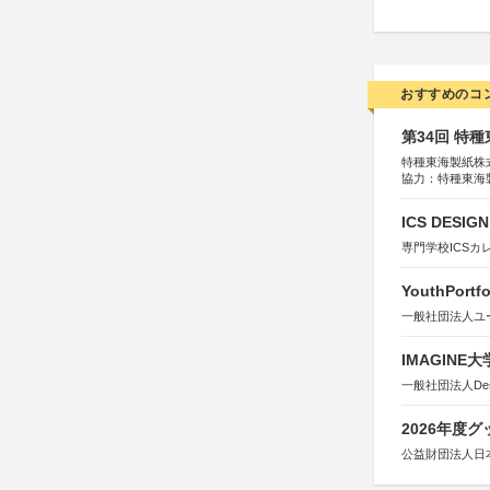
おすすめのコ
第34回 特
特種東海製紙株
協力：特種東海
特別協賛：静岡
ICS DESI
専門学校ICSカ
YouthPortfo
一般社団法人ユ
IMAGINE
一般社団法人Design 
2026年度
公益財団法人日