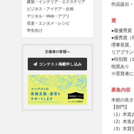
建築・インテリア・エクステリア
作品提出・
ビジネス・アイデア・企画
デジタル・Web・アプリ
賞
音楽・エンタメ・レシピ
●最優秀賞
学生向け
●優秀賞（
理事長賞、
リアプラン
主催者の皆様へ
●特別賞（
コンテスト掲載申し込み
他賞あり
※受賞者に
募集内容
木材の良さ
【部門】
（1）木造
（2）木造
（3）木質