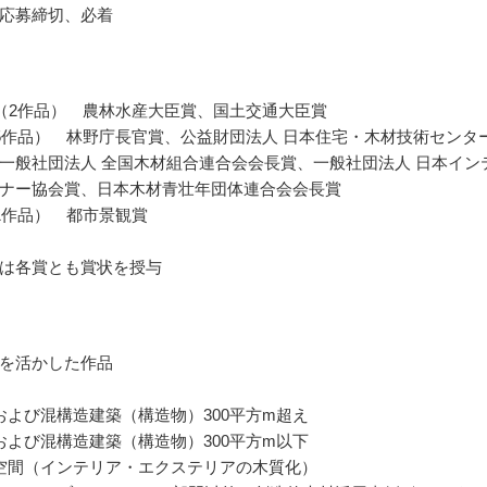
応募締切、必着
（2作品） 農林水産大臣賞、国土交通大臣賞
5作品） 林野庁長官賞、公益財団法人 日本住宅・木材技術センタ
一般社団法人 全国木材組合連合会会長賞、一般社団法人 日本イン
ナー協会賞、日本木材青壮年団体連合会会長賞
1作品） 都市景観賞
は各賞とも賞状を授与
を活かした作品
および混構造建築（構造物）300平方m超え
および混構造建築（構造物）300平方m以下
空間（インテリア・エクステリアの木質化）