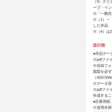
（4）クリ
ープ・イン
※「一般住
※（1）～
した作品
※（4）は
提出物
●作品デー
※pdfファ
※自由フォ
面図を必ず
（420×
※データ容
※pdfフ
作成するこ
●応募用紙
※使用木材