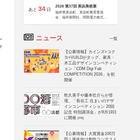
2026 第37回 美浜美術展
34
あと
日
福井県美浜町、美浜町教育委員
会、福井新聞社、関西電力株式会
社
ニュース
一覧
ー
テ
【公募情報】カインズ×コク
ヨ×VUILDがタッグ、家具・
木工品デザインコンペティシ
ョン「CDM Digi Fab
COMPETITION 2026」を初
開催
乾久美子や藤本壮介らが登
壇、「長谷工 住まいのデザ
インコンペティション 20回
記念 特別講演会」が8月19日
に開催
[PR]
【公募情報】大賞賞金100万
円！学生向け創作コンテスト