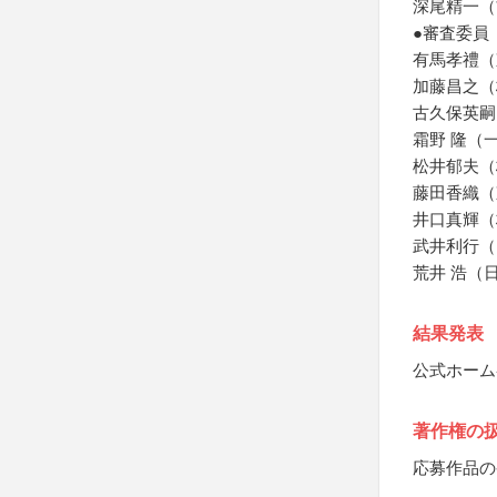
深尾精一（
●審査委員
有馬孝禮（
加藤昌之（
古久保英嗣
霜野 隆（
松井郁夫（
藤田香織（
井口真輝（
武井利行（
荒井 浩（
結果発表
公式ホーム
著作権の
応募作品の