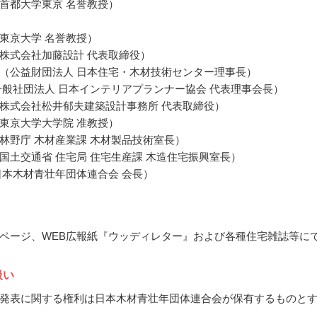
首都大学東京 名誉教授）
東京大学 名誉教授）
株式会社加藤設計 代表取締役）
（公益財団法人 日本住宅・木材技術センター理事長）
一般社団法人 日本インテリアプランナー協会 代表理事会長）
株式会社松井郁夫建築設計事務所 代表取締役）
東京大学大学院 准教授）
林野庁 木材産業課 木材製品技術室長）
国土交通省 住宅局 住宅生産課 木造住宅振興室長）
日本木材青壮年団体連合会 会長）
ページ、WEB広報紙『ウッディレター』および各種住宅雑誌等に
扱い
発表に関する権利は日本木材青壮年団体連合会が保有するものと