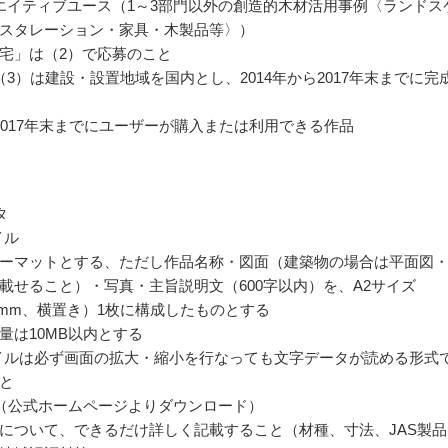
エイティブユース（1～3部門以外の創造的木材活用事例〈ランドス
スタレーション・家具・木製品等〉）
宅」は（2）で応募のこと
（3）は建設・設置地域を国内とし、2014年から2017年末までに完
2017年末までにユーザーが購入または利用できる作品
タ
イル
ーマットとする、ただし作品名称・図面（建築物の場合は平面図
載せること）・写真・主旨説明文（600字以内）を、A2サイズ
594mm、横置き）1枚に構成したものとする
量は10MB以内とする
ァイルは必ず画面の拡大・縮小を行なっても文字データが読める形式
と
（公式ホームページよりダウンロード）
について、できるだけ詳しく記載すること（材種、寸法、JAS製品