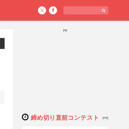
PR
締め切り直前コンテスト
[PR]