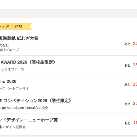
ンテスト
[PR]
種東海製紙 紙わざ大賞
2
あと
式会社
製紙グループ
県長泉町
GN AWARD 2026《高校生限定》
2
あと
レッジオブアーツ
lio 2026
2
あと
ースポートフォリオ
大学 コンペティション2026《学生限定》
2
あと
Association Liberal Arts協会
グッドデザイン・ニューホープ賞
1
あと
本デザイン振興会