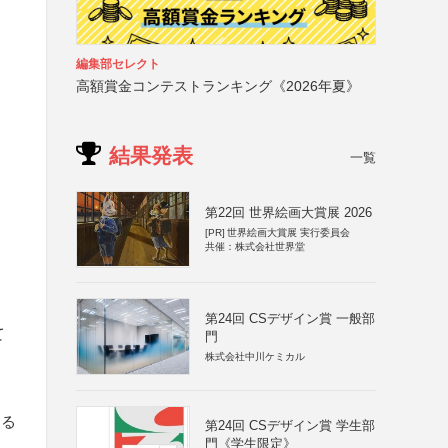
編集部セレクト
高額賞金コンテストランキング《2026年夏》
結果発表
一覧
第22回 世界絵画大賞展 2026
[PR]
世界絵画大賞展 実行委員会
共催：株式会社世界堂
第24回 CSデザイン賞 一般部
て
門
株式会社中川ケミカル
する
第24回 CSデザイン賞 学生部
門《学生限定》