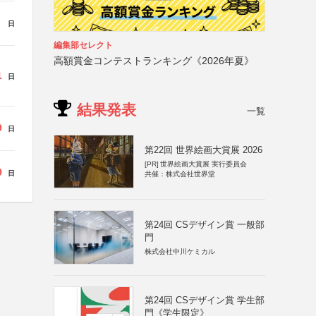
日
編集部セレクト
高額賞金コンテストランキング《2026年夏》
1
日
結果発表
一覧
9
日
第22回 世界絵画大賞展 2026
[PR]
世界絵画大賞展 実行委員会
9
日
共催：株式会社世界堂
第24回 CSデザイン賞 一般部
門
株式会社中川ケミカル
第24回 CSデザイン賞 学生部
門《学生限定》