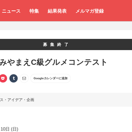
ニュース
特集
結果発表
メルマガ登録
募集終了
 みやまえC級グルメコンテスト
Googleカレンダーに追加
ス・アイデア・企画
10日 (日)