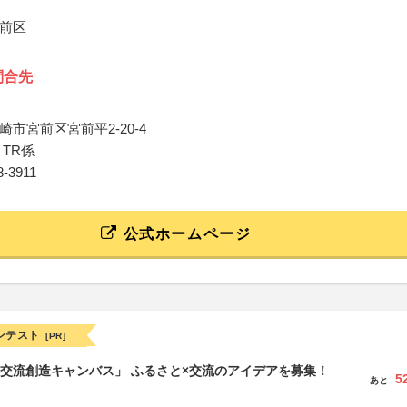
前区
問合先
市宮前区宮前平2-20-4
TR係
88-3911
公式ホームページ
ンテスト
[PR]
TB交流創造キャンバス」 ふるさと×交流のアイデアを募集！
5
あと