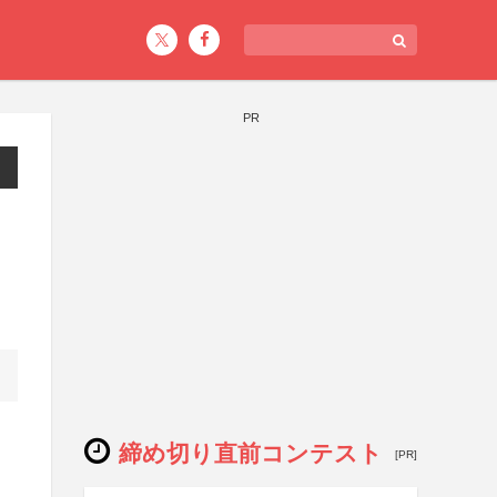
PR
締め切り直前コンテスト
[PR]