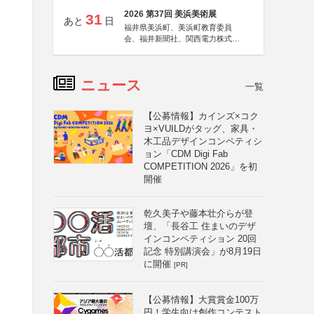
2026 第37回 美浜美術展
31
あと
日
福井県美浜町、美浜町教育委員
会、福井新聞社、関西電力株式会
社
ニュース
一覧
【公募情報】カインズ×コク
ヨ×VUILDがタッグ、家具・
木工品デザインコンペティシ
ョン「CDM Digi Fab
COMPETITION 2026」を初
開催
乾久美子や藤本壮介らが登
壇、「長谷工 住まいのデザ
インコンペティション 20回
記念 特別講演会」が8月19日
に開催
[PR]
【公募情報】大賞賞金100万
円！学生向け創作コンテスト