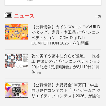
式会社
ニュース
一覧
【公募情報】カインズ×コクヨ×VUILD
がタッグ、家具・木工品デザインコン
ペティション「CDM Digi Fab
COMPETITION 2026」を初開催
乾久美子や藤本壮介らが登壇、「長谷
工 住まいのデザインコンペティション
20回記念 特別講演会」が8月19日に開
催
[PR]
【公募情報】大賞賞金100万円！学生
向け創作コンテスト「サイゲームス ク
リエイティブコンテスト2026」が開催