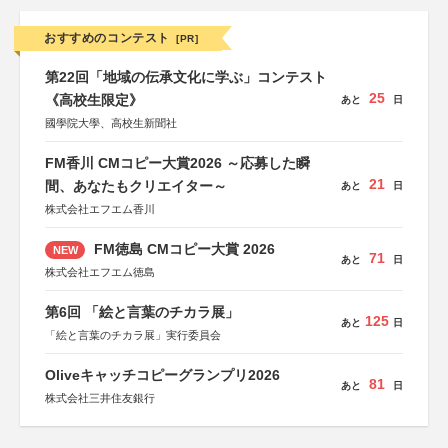
おすすめのコンテスト
[PR]
第22回「地域の伝承文化に学ぶ」コンテスト
25
《高校生限定》
あと
日
國學院大學、高校生新聞社
FM香川 CMコピー大賞2026 ～応募した瞬
21
間、あなたもクリエイター～
あと
日
株式会社エフエム香川
FM徳島 CMコピー大賞 2026
NEW
71
あと
日
株式会社エフエム徳島
第6回 「絵と言葉のチカラ展」
125
あと
日
「絵と言葉のチカラ展」実行委員会
Oliveキャッチコピーグランプリ2026
81
あと
日
株式会社三井住友銀行