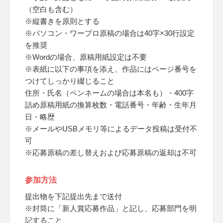
（空白も含む）
※縦書きを原則とする
※パソコン・ワープロ原稿の場合は40字×30行設定
を推奨
※Wordの場合、原稿用紙設定は不要
※表紙に以下の事項を添え、作品にはページ番号を
つけてしっかり綴じること
住所・氏名（ペンネームの場合は本名も）・400字
詰め原稿用紙の換算枚数・電話番号・年齢・生年月
日・略歴
※メールやUSBメモリ等によるデータ投稿は受付不
可
※応募原稿の差し替えおよび応募原稿の返却は不可
参加方法
提出物を下記提出先まで送付
※封筒に「新人賞応募作品」と記し、応募部門を明
記すること