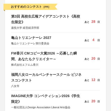
おすすめのコンテスト
[PR]
第3回 高校生広報アイデアコンテスト《高校
28
生限定》
あと
日
嘉悦大学 経営経済学部
亀山トリエンナーレ 2027
4
あと
日
亀山トリエンナーレ実行委員会
FM香川 CMコピー大賞2026 ～応募した瞬
20
間、あなたもクリエイター～
あと
日
株式会社エフエム香川
福岡八女ローカルベンチャースクール ビジネ
12
スコンテスト
あと
日
八女市
IMAGINE大学 コンペティション2026《学生
20
限定》
あと
日
一般社団法人Design Association Liberal Arts協会