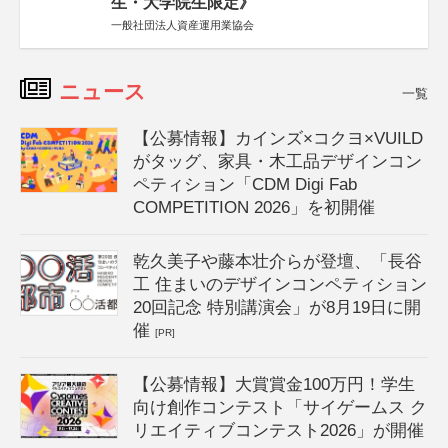
生・大学院生限定》
一般社団法人資産運用業協会
ニュース
一覧
【公募情報】カインズ×コクヨ×VUILD
がタッグ、家具・木工品デザインコン
ペティション「CDM Digi Fab
COMPETITION 2026」を初開催
乾久美子や藤本壮介らが登壇、「長谷
工 住まいのデザインコンペティション
20回記念 特別講演会」が8月19日に開
催
[PR]
【公募情報】大賞賞金100万円！学生
向け創作コンテスト「サイゲームス ク
リエイティブコンテスト2026」が開催