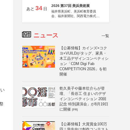
2026 第37回 美浜美術展
34
あと
日
福井県美浜町、美浜町教育委員
会、福井新聞社、関西電力株式会
社
ニュース
一覧
【公募情報】カインズ×コク
ヨ×VUILDがタッグ、家具・
木工品デザインコンペティシ
ョン「CDM Digi Fab
COMPETITION 2026」を初
開催
乾久美子や藤本壮介らが登
ない
壇、「長谷工 住まいのデザ
インコンペティション 20回
祭
記念 特別講演会」が8月19日
に開催
[PR]
【公募情報】大賞賞金100万
円！学生向け創作コンテスト