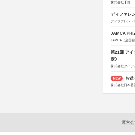
株式会社千修
ディファレン
ディファレント
JAMCA P
JAMCA（全
第21回 ア
定》
株式会社アイデ
お盆
NEW
株式会社日本香
運営会