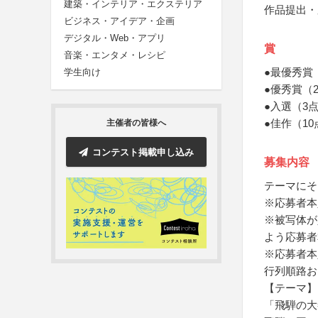
建築・インテリア・エクステリア
作品提出・
ビジネス・アイデア・企画
デジタル・Web・アプリ
賞
音楽・エンタメ・レシピ
●最優秀賞
学生向け
●優秀賞（
●入選（3
●佳作（10
主催者の皆様へ
コンテスト掲載申し込み
募集内容
テーマにそ
※応募者本
※被写体が
よう応募者
※応募者本
行列順路お
【テーマ】
「飛騨の大