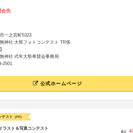
問合先
市一之宮町5323
無神社 大祭フォトコンテスト TR係
】
無神社 式年大祭奉賛会事務局
53-2501
公式ホームページ
ンテスト
[PR]
修イラスト＆写真コンテスト
4
あと