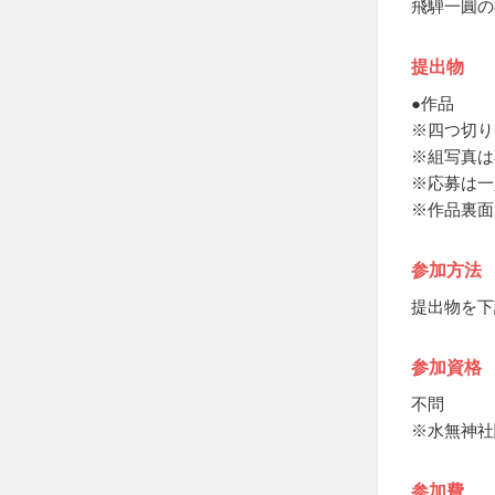
飛騨一圓の
提出物
●作品
※四つ切り
※組写真は
※応募は一
※作品裏面
参加方法
提出物を下
参加資格
不問
※水無神社
参加費