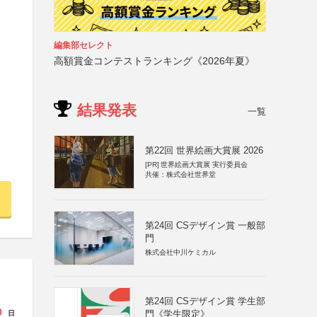
編集部セレクト
高額賞金コンテストランキング《2026年夏》
結果発表
一覧
第22回 世界絵画大賞展 2026
[PR]
世界絵画大賞展 実行委員会
共催：株式会社世界堂
第24回 CSデザイン賞 一般部
門
株式会社中川ケミカル
第24回 CSデザイン賞 学生部
0
門《学生限定》
日