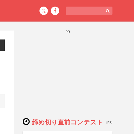
PR
締め切り直前コンテスト
[PR]