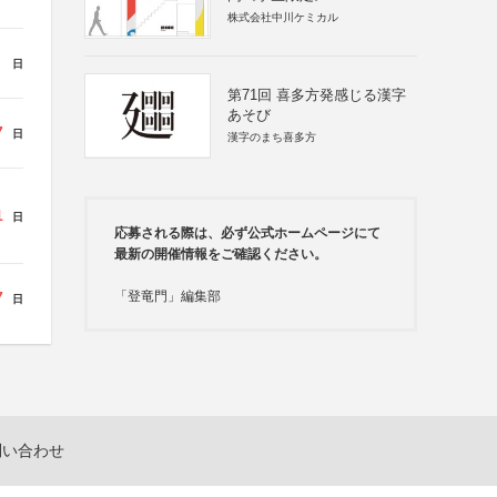
株式会社中川ケミカル
日
第71回 喜多方発感じる漢字
あそび
7
日
漢字のまち喜多方
1
日
応募される際は、必ず公式ホームページにて
最新の開催情報をご確認ください。
7
「登竜門」編集部
日
問い合わせ