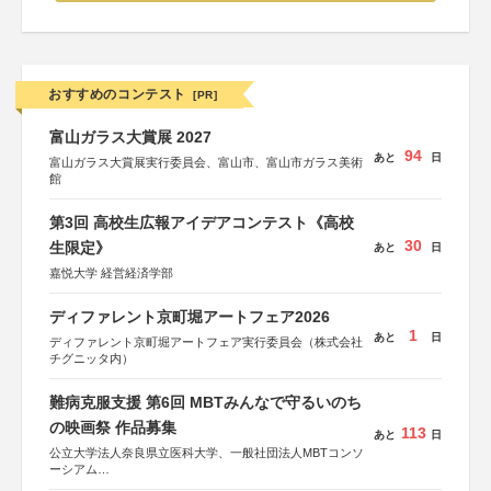
おすすめのコンテスト
[PR]
富山ガラス大賞展 2027
94
あと
日
富山ガラス大賞展実行委員会、富山市、富山市ガラス美術
館
第3回 高校生広報アイデアコンテスト《高校
30
生限定》
あと
日
嘉悦大学 経営経済学部
ディファレント京町堀アートフェア2026
1
あと
日
ディファレント京町堀アートフェア実行委員会（株式会社
チグニッタ内）
難病克服支援 第6回 MBTみんなで守るいのち
の映画祭 作品募集
113
あと
日
公立大学法人奈良県立医科大学、一般社団法人MBTコンソ
ーシアム