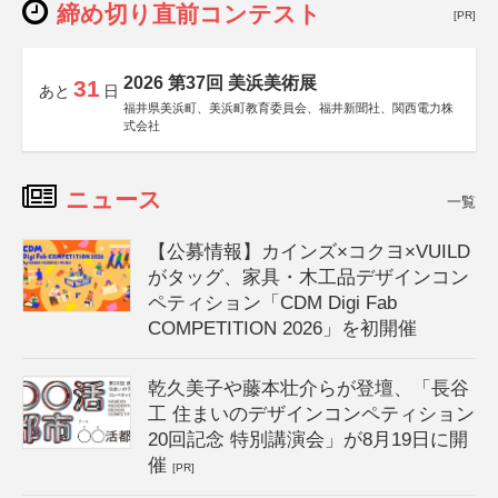
締め切り直前コンテスト
[PR]
2026 第37回 美浜美術展
31
あと
日
福井県美浜町、美浜町教育委員会、福井新聞社、関西電力株
式会社
ニュース
一覧
【公募情報】カインズ×コクヨ×VUILD
がタッグ、家具・木工品デザインコン
ペティション「CDM Digi Fab
COMPETITION 2026」を初開催
乾久美子や藤本壮介らが登壇、「長谷
工 住まいのデザインコンペティション
20回記念 特別講演会」が8月19日に開
催
[PR]