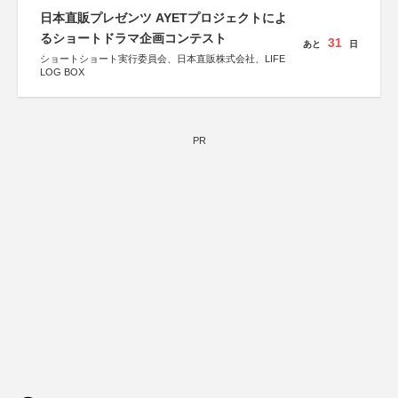
協力：読売新聞社
日本直販プレゼンツ AYETプロジェクトによ
後援：厚生労働省
文部科学省
るショートドラマ企画コンテスト
31
あと
日
奈良県
ショートショート実行委員会、日本直販株式会社、LIFE
日本経済団体連合会
LOG BOX
関西経済連合会
「“よい仕事おこし”フェア」実行委員会
関西文化学術研究都市推進機構
東京難病団体連絡協議会
PR