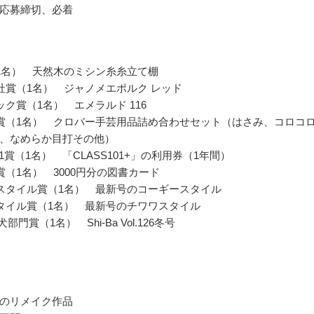
応募締切、必着
1名） 天然木のミシン糸糸立て棚
社賞（1名） ジャノメエポルク レッド
ック賞（1名） エメラルド 116
賞（1名） クロバー手芸用品詰め合わせセット（はさみ、コロコ
、なめらか目打その他）
101賞（1名） 「CLASS101+」の利用券（1年間）
賞（1名） 3000円分の図書カード
スタイル賞（1名） 最新号のコーギースタイル
タイル賞（1名） 最新号のチワワスタイル
 柴犬部門賞（1名） Shi-Ba Vol.126冬号
のリメイク作品