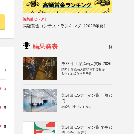
編集部セレクト
高額賞金コンテストランキング《2026年夏》
結果発表
一覧
第22回 世界絵画大賞展 2026
[PR]
世界絵画大賞展 実行委員会
日
共催：株式会社世界堂
0
日
第24回 CSデザイン賞 一般部
門
株式会社中川ケミカル
0
日
0
日
第24回 CSデザイン賞 学生部
門《学生限定》