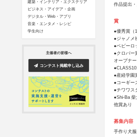
建築・インテリア・エクステリア
作品提出・
ビジネス・アイデア・企画
デジタル・Web・アプリ
賞
音楽・エンタメ・レシピ
●優秀賞（
学生向け
●ジャノメ
●ベビーロ
●クロバー
主催者の皆様へ
オープナー
コンテスト掲載申し込み
●CLASS
●産経学園
●コーギー
●チワワス
●Shi-Ba
他賞あり
募集内容
手作り犬服