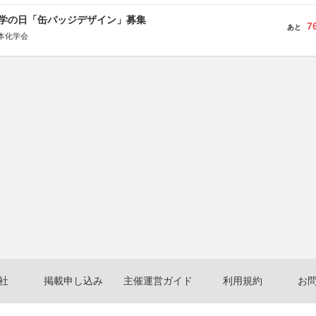
 化学の日「缶バッジデザイン」募集
7
あと
本化学会
社
掲載申し込み
主催運営ガイド
利用規約
お