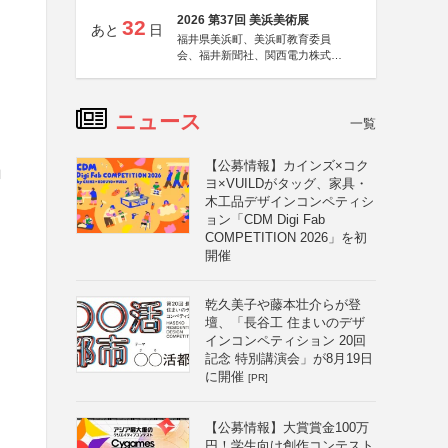
2026 第37回 美浜美術展
32
あと
日
福井県美浜町、美浜町教育委員
会、福井新聞社、関西電力株式会
社
ニュース
一覧
【公募情報】カインズ×コク
ロ
ヨ×VUILDがタッグ、家具・
木工品デザインコンペティシ
ョン「CDM Digi Fab
COMPETITION 2026」を初
開催
乾久美子や藤本壮介らが登
壇、「長谷工 住まいのデザ
インコンペティション 20回
記念 特別講演会」が8月19日
に開催
[PR]
【公募情報】大賞賞金100万
円！学生向け創作コンテスト