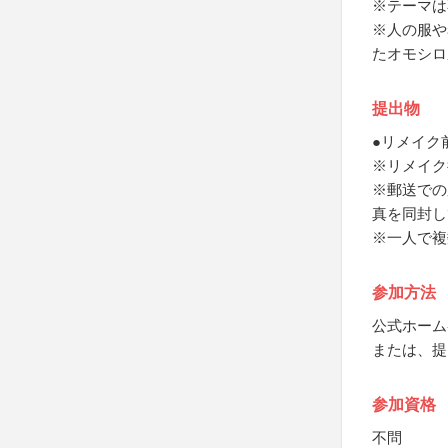
※テーマは
※人の服や
たオモシロ
提出物
●リメイク
※リメイク
※郵送での
真を同封し
※一人で複
参加方法
公式ホーム
または、提
参加資格
不問