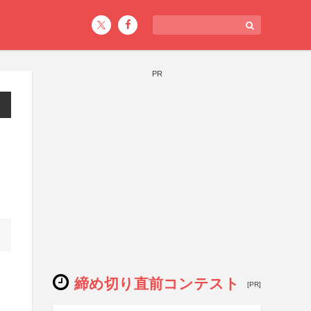
PR
締め切り直前コンテスト
[PR]