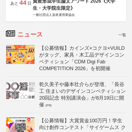
資産形成学生論文アワード 2026《大学
44
あと
日
生・大学院生限定》
一般社団法人資産運用業協会
ニュース
一覧
【公募情報】カインズ×コクヨ×VUILD
がタッグ、家具・木工品デザインコン
ペティション「CDM Digi Fab
COMPETITION 2026」を初開催
乾久美子や藤本壮介らが登壇、「長谷
工 住まいのデザインコンペティション
20回記念 特別講演会」が8月19日に開
催
[PR]
【公募情報】大賞賞金100万円！学生
向け創作コンテスト「サイゲームス ク