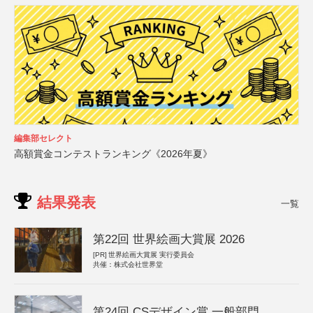
編集部セレクト
高額賞金コンテストランキング《2026年夏》
結果発表
一覧
第22回 世界絵画大賞展 2026
[PR]
世界絵画大賞展 実行委員会
共催：株式会社世界堂
第24回 CSデザイン賞 一般部門