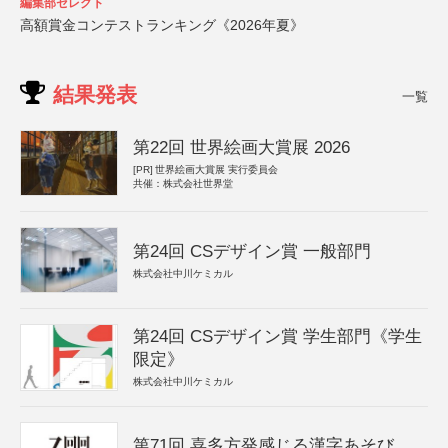
編集部セレクト
高額賞金コンテストランキング《2026年夏》
結果発表
一覧
第22回 世界絵画大賞展 2026
[PR]
世界絵画大賞展 実行委員会
共催：株式会社世界堂
第24回 CSデザイン賞 一般部門
株式会社中川ケミカル
第24回 CSデザイン賞 学生部門《学生
限定》
株式会社中川ケミカル
第71回 喜多方発感じる漢字あそび