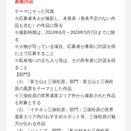
募集内容
テーマにそった写真
※応募者本人が撮影し、未発表（発表予定のない作
品も含む）の作品に限る
※撮影時期は、2013年6月～2023年5月7日までに限
る
※人物が写っている場合、応募者が事前に許諾を得
た上で応募すること
※私有地への立ち入り等は、その所有者に許諾を得
ること
【部門】
（1）「富士山と三保松原」部門：富士山と三保松
原の風景をテーマとした作品
※三保松原の世界遺産エリア外から撮影された作品
も対象とする
（2）「イチオシ三保松原」部門：三保松原の世界
遺産エリア内のおすすめスポット等、三保松原の魅
力が伝わる作品
（3）「ジュニア」部門：「私の好きな三保松原」