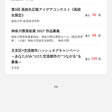
第3回 高校生広報アイデアコンテスト《高校
30
生限定》
あと
日
嘉悦大学 経営経済学部
神奈川県美術展 2027 作品募集
68
あと
日
神奈川県美術展委員会、神奈川県立県民ホール（指定管理
者：（公財）神奈川芸術文化財団）、神奈川県
文京区×交流都市ハッシュタグキャンペーン
～あなたがみつけた交流都市の“つながる”を
126
あと
日
募集～
文京区
PR