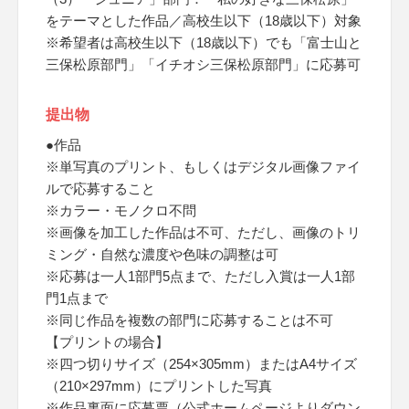
をテーマとした作品／高校生以下（18歳以下）対象
※希望者は高校生以下（18歳以下）でも「富士山と
三保松原部門」「イチオシ三保松原部門」に応募可
提出物
●作品
※単写真のプリント、もしくはデジタル画像ファイ
ルで応募すること
※カラー・モノクロ不問
※画像を加工した作品は不可、ただし、画像のトリ
ミング・自然な濃度や色味の調整は可
※応募は一人1部門5点まで、ただし入賞は一人1部
門1点まで
※同じ作品を複数の部門に応募することは不可
【プリントの場合】
※四つ切りサイズ（254×305mm）またはA4サイズ
（210×297mm）にプリントした写真
※作品裏面に応募票（公式ホームページよりダウン