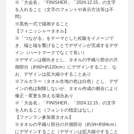
※「大会名」「FINISHER」「2024.12.15」の文字
を入れること（文字のフォントや表示方法等は不
問）
※黒色一式で描画すること
【フィニッシャータオル】
※「つながる」をテーマとした松阪をイメージで
き、端と端を繋げることでデザインが完成するデザ
イン（ハートマークでなくて良い）
※デザインは横向きとし、タオルの平織り部分の片
側部分（約60×約120cm）にデザインすること、な
お、デザインは拡大縮小することあり
※フルカラー（タオル生地の色は白色）とし、デザ
インの色は制限しないが、タオル作成の都合により
修正・変更を加える場合あり
※「大会名」「FINISHER」「2024.12.15」の文字
を入れること（フォントの指定はなし）
【ファンラン参加賞タオル】
※タオルの平織り部分の片側部分（約34×約84cm）
にデザインすること（デザインは拡大縮小すること