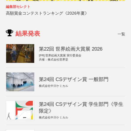
編集部セレクト
高額賞金コンテストランキング《2026年夏》
結果発表
一覧
第22回 世界絵画大賞展 2026
[PR]
世界絵画大賞展 実行委員会
共催：株式会社世界堂
第24回 CSデザイン賞 一般部門
株式会社中川ケミカル
第24回 CSデザイン賞 学生部門《学生
限定》
株式会社中川ケミカル