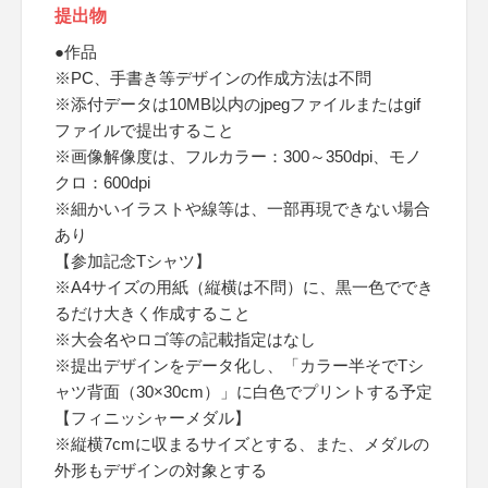
提出物
●作品
※PC、手書き等デザインの作成方法は不問
※添付データは10MB以内のjpegファイルまたはgif
ファイルで提出すること
※画像解像度は、フルカラー：300～350dpi、モノ
クロ：600dpi
※細かいイラストや線等は、一部再現できない場合
あり
【参加記念Tシャツ】
※A4サイズの用紙（縦横は不問）に、黒一色ででき
るだけ大きく作成すること
※大会名やロゴ等の記載指定はなし
※提出デザインをデータ化し、「カラー半そでTシ
ャツ背面（30×30cm）」に白色でプリントする予定
【フィニッシャーメダル】
※縦横7cmに収まるサイズとする、また、メダルの
外形もデザインの対象とする