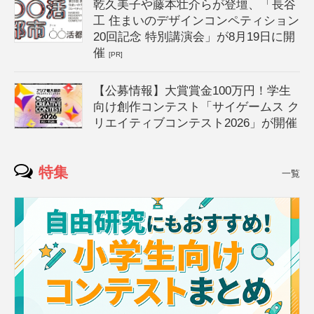
乾久美子や藤本壮介らが登壇、「長谷
工 住まいのデザインコンペティション
20回記念 特別講演会」が8月19日に開
催
[PR]
【公募情報】大賞賞金100万円！学生
向け創作コンテスト「サイゲームス ク
リエイティブコンテスト2026」が開催
特集
一覧