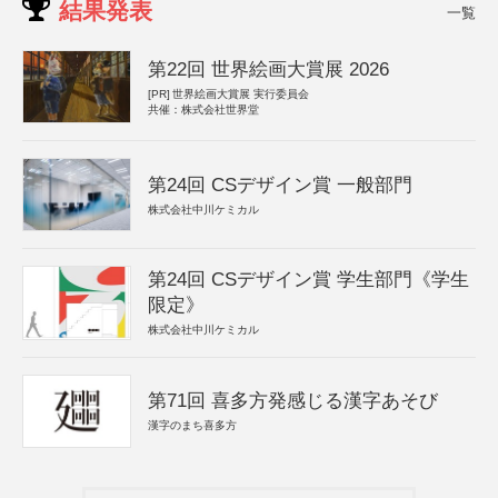
結果発表
一覧
第22回 世界絵画大賞展 2026
[PR]
世界絵画大賞展 実行委員会
共催：株式会社世界堂
第24回 CSデザイン賞 一般部門
株式会社中川ケミカル
第24回 CSデザイン賞 学生部門《学生
限定》
株式会社中川ケミカル
第71回 喜多方発感じる漢字あそび
漢字のまち喜多方