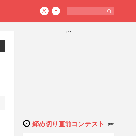
PR
締め切り直前コンテスト
[PR]