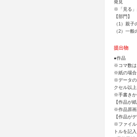
発見
※「見る」
【部門】
（1）親子
（2）一般
提出物
●作品
※コマ数は1
※紙の場合
※データの場
クセル以上
※手書きか
【作品が紙
※作品原画
【作品がデ
※ファイル
トルを記入