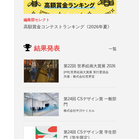
編集部セレクト
高額賞金コンテストランキング《2026年夏》
結果発表
一覧
第22回 世界絵画大賞展 2026
[PR]
世界絵画大賞展 実行委員会
共催：株式会社世界堂
第24回 CSデザイン賞 一般部
門
株式会社中川ケミカル
第24回 CSデザイン賞 学生部
門《学生限定》