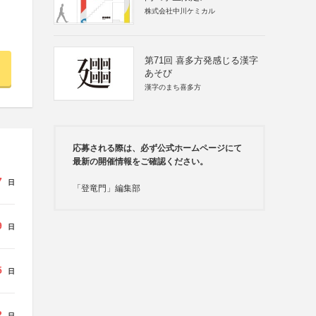
株式会社中川ケミカル
第71回 喜多方発感じる漢字
あそび
漢字のまち喜多方
応募される際は、必ず公式ホームページにて
最新の開催情報をご確認ください。
7
日
「登竜門」編集部
9
日
5
日
2
日