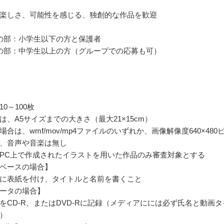
楽しさ、可能性を感じる、独創的な作品を歓迎
の部：小学生以下の方と保護者
の部：中学生以上の方（グループでの応募も可）
0～100枚
は、A5サイズまでの大きさ（最大21×15cm）
合は、wmf/mov/mp4ファイルのいずれか、画像解像度640×480
、音声や音楽は無し
PC上で作成されたイラストを用いた作品のみ審査対象とする
ベースの場合】
に表紙を付け、タイトルと名前を書くこと
ータの場合】
をCD-R、またはDVD-Rに記録（メディアにには必ず氏名と動画タ
）