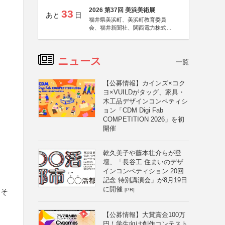
2026 第37回 美浜美術展
33
あと
日
福井県美浜町、美浜町教育委員
会、福井新聞社、関西電力株式会
社
ニュース
一覧
【公募情報】カインズ×コク
ヨ×VUILDがタッグ、家具・
木工品デザインコンペティシ
ョン「CDM Digi Fab
COMPETITION 2026」を初
開催
乾久美子や藤本壮介らが登
壇、「長谷工 住まいのデザ
インコンペティション 20回
記念 特別講演会」が8月19日
に開催
[PR]
（そ
【公募情報】大賞賞金100万
円！学生向け創作コンテスト