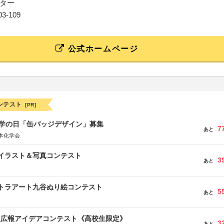
ター
103-109
公式ホームページ
ンテスト
[PR]
 化学の日「缶バッジデザイン」募集
7
あと
本化学会
修イラスト＆写真コンテスト
3
あと
ルトラアート九谷ぬり絵コンテスト
5
あと
生広報アイデアコンテスト《高校生限定》
3
あと