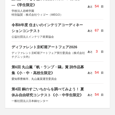
―《学生限定》
54
あと
日
学校法人岩崎学園
特別協賛：株式会社ウィゴー（WEGO）
令和8年度 住まいのインテリアコーディネー
67
ションコンテスト
あと
日
公益社団法人インテリア産業協会
ディファレント京町堀アートフェア2026
3
あと
日
ディファレント京町堀アートフェア実行委員会（株式会社
チグニッタ内）
第6回 丸山薫「帆・ランプ・鷗」賞 詩作品募
54
集《小・中・高校生限定》
あと
日
愛知県豊橋市、丸山薫賞運営委員会
第4回 銅のすごいちからを調べてみよう！ 夏
54
休み自由研究コンテスト《小・中学生限定》
あと
日
一般社団法人日本銅センター