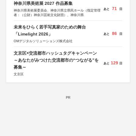
神奈川県美術展 2027 作品募集
71
あと
日
神奈川県美術展委員会、神奈川県立県民ホール（指定管理
者：（公財）神奈川芸術文化財団）、神奈川県
未来をひらく若手写真家のための舞台
86
「Limelight 2026」
あと
日
OMデジタルソリューションズ株式会社
文京区×交流都市ハッシュタグキャンペーン
～あなたがみつけた交流都市の“つながる”を
129
あと
日
募集～
文京区
PR