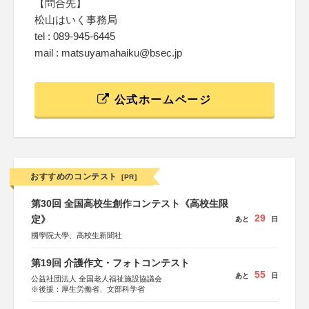
【問合先】
松山はいく事務局
tel : 089-945-6445
mail : matsuyamahaiku@bsec.jp
公式ホームページ
おすすめのコンテスト
[PR]
第30回 全国高校生創作コンテスト《高校生限
29
定》
あと
日
國學院大學、高校生新聞社
第19回 介護作文・フォトコンテスト
55
あと
日
公益社団法人 全国老人福祉施設協議会
※後援：厚生労働省、文部科学省