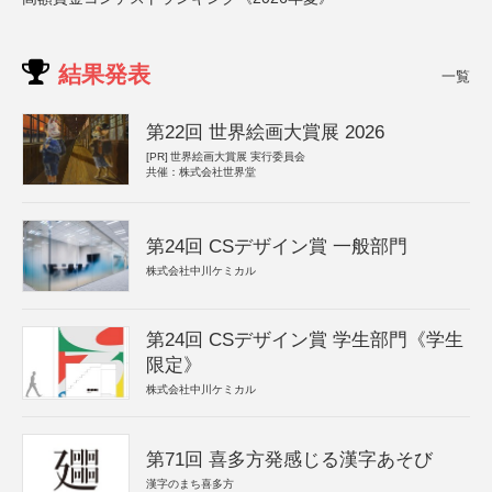
結果発表
一覧
第22回 世界絵画大賞展 2026
[PR]
世界絵画大賞展 実行委員会
共催：株式会社世界堂
第24回 CSデザイン賞 一般部門
株式会社中川ケミカル
第24回 CSデザイン賞 学生部門《学生
限定》
株式会社中川ケミカル
第71回 喜多方発感じる漢字あそび
漢字のまち喜多方