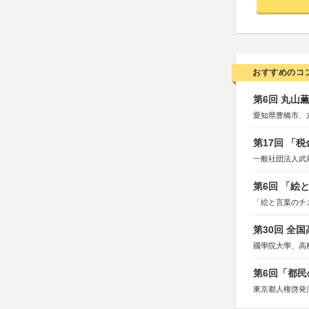
おすすめのコ
第6回 丸山
愛知県豊橋市、
第17回 「
一般社団法人武
第6回 「絵
「絵と言葉のチ
第30回 全
國學院大學、高
第6回「都民
東京都人権啓発