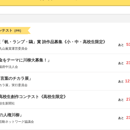
ンテスト
[PR]
薫「帆・ランプ・鷗」賞 詩作品募集《小・中・高校生限定》
5
あと
丸山薫賞運営委員会
税金をテーマに川柳大募集！」
2
あと
蔵府中法人会
と言葉のチカラ展」
12
あと
カラ展」実行委員会
国高校生創作コンテスト《高校生限定》
2
あと
校生新聞社
の人権川柳」
2
あと
活動ネットワーク協議会