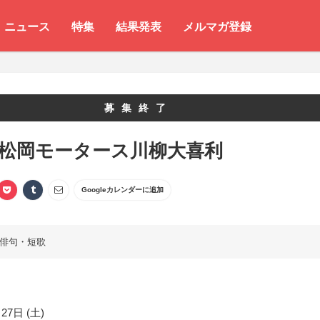
ニュース
特集
結果発表
メルマガ登録
募集終了
 松岡モータース川柳大喜利
Googleカレンダーに追加
俳句・短歌
27日 (土)