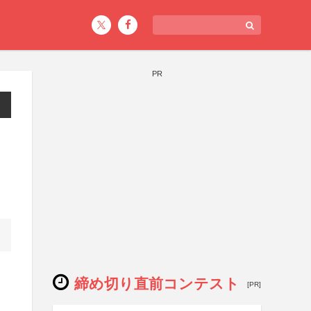
PR
締め切り直前コンテスト
[PR]