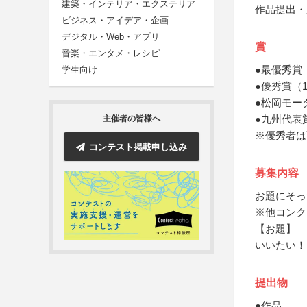
建築・インテリア・エクステリア
作品提出・
ビジネス・アイデア・企画
デジタル・Web・アプリ
賞
音楽・エンタメ・レシピ
●最優秀賞
学生向け
●優秀賞（
●松岡モー
●九州代表
主催者の皆様へ
※優秀者は
コンテスト掲載申し込み
募集内容
お題にそっ
※他コンク
【お題】
いいたい！
提出物
●作品