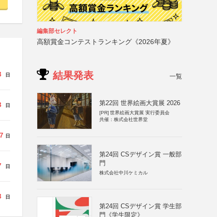
編集部セレクト
高額賞金コンテストランキング《2026年夏》
結果発表
3
日
一覧
第22回 世界絵画大賞展 2026
3
日
[PR]
世界絵画大賞展 実行委員会
共催：株式会社世界堂
7
日
第24回 CSデザイン賞 一般部
門
7
日
株式会社中川ケミカル
3
日
第24回 CSデザイン賞 学生部
門《学生限定》