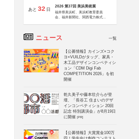
2026 第37回 美浜美術展
32
あと
日
福井県美浜町、美浜町教育委員
会、福井新聞社、関西電力株式会
社
ニュース
一覧
【公募情報】カインズ×コク
ヨ×VUILDがタッグ、家具・
木工品デザインコンペティシ
ョン「CDM Digi Fab
COMPETITION 2026」を初
開催
乾久美子や藤本壮介らが登
壇、「長谷工 住まいのデザ
インコンペティション 20回
記念 特別講演会」が8月19日
に開催
[PR]
【公募情報】大賞賞金100万
円！学生向け創作コンテスト