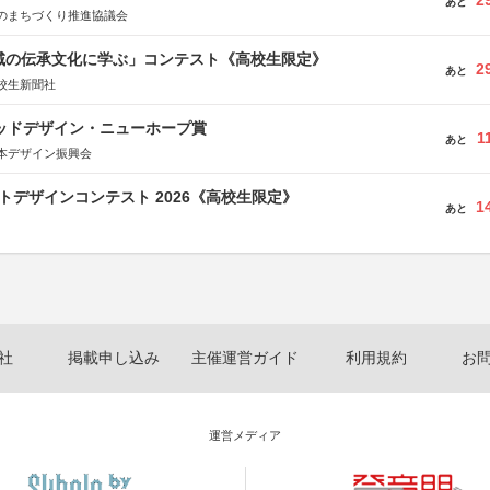
2
あと
のまちづくり推進協議会
地域の伝承文化に学ぶ」コンテスト《高校生限定》
2
あと
校生新聞社
グッドデザイン・ニューホープ賞
1
あと
本デザイン振興会
クトデザインコンテスト 2026《高校生限定》
1
あと
社
掲載申し込み
主催運営ガイド
利用規約
お
運営メディア