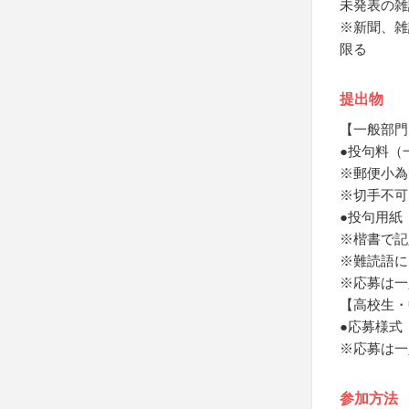
未発表の雑
※新聞、雑
限る
提出物
【一般部門
●投句料（
※郵便小為
※切手不可
●投句用紙
※楷書で記
※難読語に
※応募は一
【高校生・
●応募様式
※応募は一
参加方法