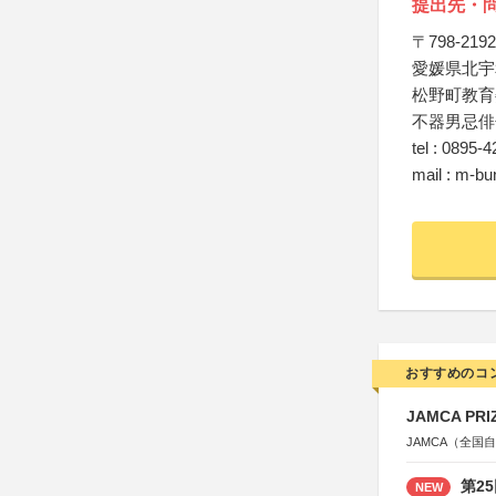
提出先・
〒798-2192
愛媛県北宇
松野町教育
不器男忌俳
tel : 0895-
mail : m-b
おすすめのコ
JAMCA P
JAMCA（全
第2
NEW