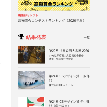
編集部セレクト
高額賞金コンテストランキング《2026年夏》
結果発表
一覧
第22回 世界絵画大賞展 2026
[PR]
世界絵画大賞展 実行委員会
共催：株式会社世界堂
会、
第24回 CSデザイン賞 一般部
門
株式会社中川ケミカル
第24回 CSデザイン賞 学生部
門《学生限定》