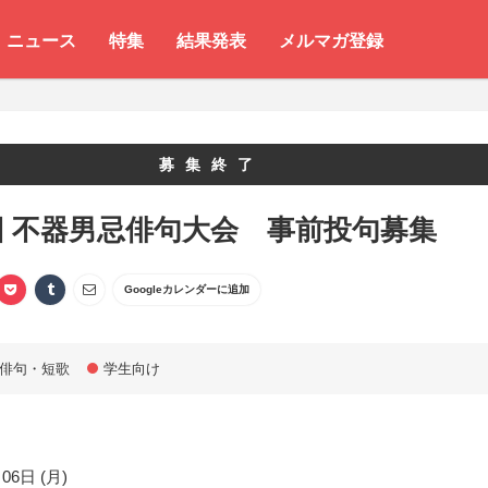
ニュース
特集
結果発表
メルマガ登録
募集終了
回 不器男忌俳句大会 事前投句募集
Googleカレンダーに追加
俳句・短歌
学生向け
06日 (月)