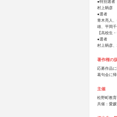
●特別選者
村上鞆彦
●選者
青木亮人、
雄、平岡千
【高校生・
●選者
村上鞆彦、
著作権の
応募作品に
葛句会に帰
主催
松野町教育
共催：愛媛