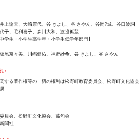
井上論天、大崎康代、谷 きよし、谷 さやん、谷岡?城、谷口波詞
代子、毛利喜子、森川大和、渡邊孤鷲
中学生・小学生高学年・小学生低学年部門】
板尾奈々美、川嶋健佑、神野紗希、谷 きよし、谷 さやん
扱い
関する著作権等の一切の権利は松野町教育委員会、松野町文化協
属
委員会、松野町文化協会、葛句会
新聞社