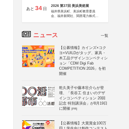
2026 第37回 美浜美術展
34
あと
日
福井県美浜町、美浜町教育委員
会、福井新聞社、関西電力株式会
社
ニュース
一覧
【公募情報】カインズ×コク
ヨ×VUILDがタッグ、家具・
木工品デザインコンペティシ
ョン「CDM Digi Fab
COMPETITION 2026」を初
開催
乾久美子や藤本壮介らが登
壇、「長谷工 住まいのデザ
インコンペティション 20回
記念 特別講演会」が8月19日
に開催
[PR]
【公募情報】大賞賞金100万
円！学生向け創作コンテスト