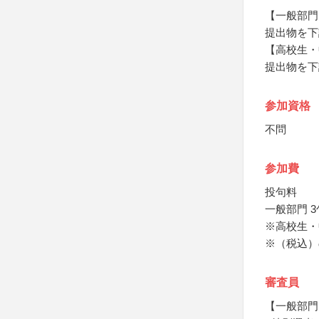
【一般部門
提出物を下
【高校生・
提出物を下
参加資格
不問
参加費
投句料
一般部門 3句
※高校生・
※（税込）
審査員
【一般部門