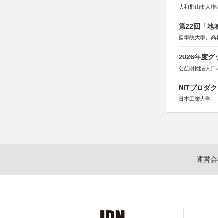
大和郡山市人権
第22回「
國學院大學、高
2026年度
公益財団法人日
NITプロダ
日本工業大学
運営会