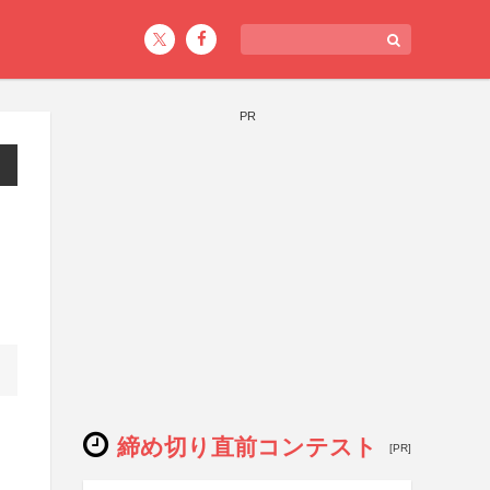
PR
締め切り直前コンテスト
[PR]