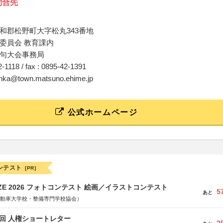
問合先
和郡松野町大字松丸343番地
委員会 教育課内
句大会事務局
42-1118 / fax : 0895-42-1391
unka@town.matsuno.ehime.jp
公式ホームページ
ンテスト
[PR]
RIZE 2026 フォトコンテスト 絵画／イラストコンテスト
5
あと
国自動車大学校・整備専門学校協会）
5回 人権ショートレター