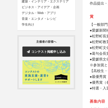
建築・インテリア・エクステリア
作品提出・
ビジネス・アイデア・企画
デジタル・Web・アプリ
賞
音楽・エンタメ・レシピ
【一般部門
学生向け
●愛媛新聞
●松野町長
●松野町教
主催者の皆様へ
●松野町文
コンテスト掲載申し込み
●葛句会長
●愛媛県文
※参加賞と
【高校生・
●最優秀賞
●優秀賞（
●特選・入
募集内容