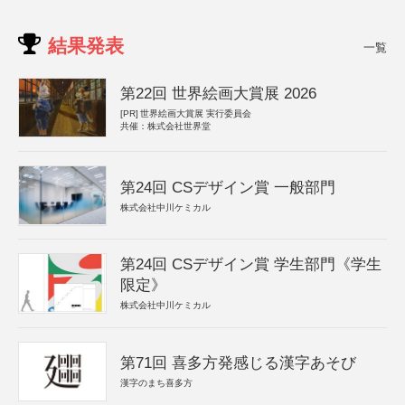
結果発表
一覧
第22回 世界絵画大賞展 2026
[PR]
世界絵画大賞展 実行委員会
共催：株式会社世界堂
第24回 CSデザイン賞 一般部門
株式会社中川ケミカル
第24回 CSデザイン賞 学生部門《学生
限定》
株式会社中川ケミカル
第71回 喜多方発感じる漢字あそび
漢字のまち喜多方