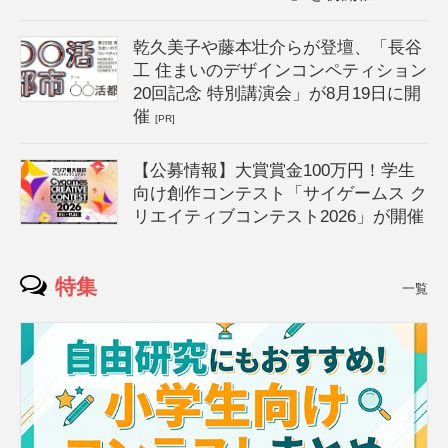
乾久美子や藤本壮介らが登壇、「長谷
工 住まいのデザインコンペティション
20回記念 特別講演会」が8月19日に開
催
[PR]
【公募情報】大賞賞金100万円！学生
向け創作コンテスト「サイゲームス ク
リエイティブコンテスト2026」が開催
特集
一覧