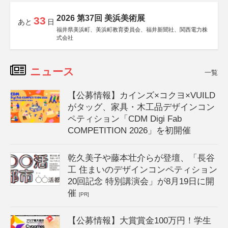
2026 第37回 美浜美術展
33
あと
日
福井県美浜町、美浜町教育委員会、福井新聞社、関西電力株
式会社
ニュース
一覧
【公募情報】カインズ×コクヨ×VUILD
がタッグ、家具・木工品デザインコン
ペティション「CDM Digi Fab
COMPETITION 2026」を初開催
乾久美子や藤本壮介らが登壇、「長谷
工 住まいのデザインコンペティション
20回記念 特別講演会」が8月19日に開
催
[PR]
【公募情報】大賞賞金100万円！学生