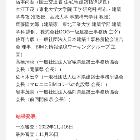
宿本尚吾（国土交通省 住宅局 建築指導課長）
本江正茂（東北大学大学院 工学研究科 都市・建築
学専攻 准教授、宮城大学 事業構想学群 教授）
齋藤隆太郎（建築家、東北工業大学 建築学部 建築
学科 講師、株式会社DOG一級建築士事務所 主宰）
佐野吉彦（一般社団法人日本建築士事務所協会連合
会 理事、BIMと情報環境ワーキンググループ 主
査）
髙橋清秋（一般社団法人宮城県建築士事務所協会
会長〈開催県 会長〉）
佐々木宏幸（一般社団法人栃木県建築士事務所協会
会長〈マロニエBIMコンペの創設県 会長〉）
岩本茂美（一般社団法人福岡県建築士事務所協会
会長〈前回開催県 会長〉）
結果発表
一次審査：2022年11月16日
最終審査：11月26日