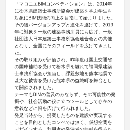
「マロニエBIMコンペティション」は、2014年
に栃木県建築士事務所協会が建築を学ぶ学生を
対象にBIM技能の向上を目指して始まりました。
その後バージョンアップと進化を遂げて、2019
年に対象を一般の建築事務所員にも広げ、一般
社団法人日本建築士事務所協会連合会との共催
となり、全国にそのフィールドを広げてきまし
た。
その取り組みが評価され、昨年度は国土交通省
の国庫補助を受けて栃木県を離れて福岡県建築
士事務所協会が担当し、課題敷地を熊本地震で
甚大な被害を受けた熊本県の益城町を舞台とし
て開催されました。
テーマもBIMの普及のみならず、その可能性の発
掘や、社会活動の役に立つツールとして存在の
意義などに幅を広げて行われました。
発足当時から、提案したものを建設や実現する
ことを目的としたコンペでは無く、仮想空間を
デザインする、利用者や発注者の共感を得るた