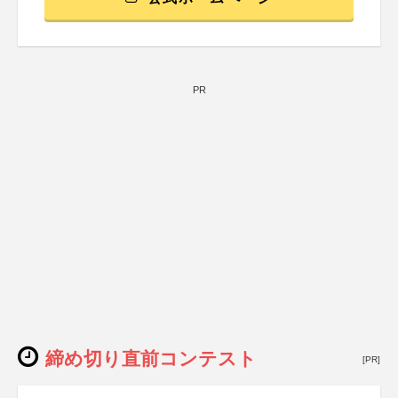
PR
締め切り直前コンテスト
[PR]