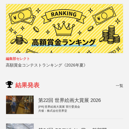
編集部セレクト
高額賞金コンテストランキング《2026年夏》
結果発表
一覧
第22回 世界絵画大賞展 2026
[PR]
世界絵画大賞展 実行委員会
共催：株式会社世界堂