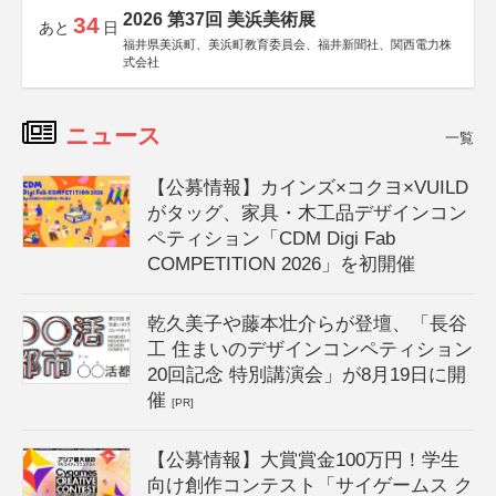
2026 第37回 美浜美術展
34
あと
日
福井県美浜町、美浜町教育委員会、福井新聞社、関西電力株
式会社
ニュース
一覧
【公募情報】カインズ×コクヨ×VUILD
がタッグ、家具・木工品デザインコン
ペティション「CDM Digi Fab
COMPETITION 2026」を初開催
乾久美子や藤本壮介らが登壇、「長谷
工 住まいのデザインコンペティション
20回記念 特別講演会」が8月19日に開
催
[PR]
【公募情報】大賞賞金100万円！学生
向け創作コンテスト「サイゲームス ク