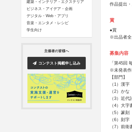
建築・インテリア・エクステリア
作品提出・
ビジネス・アイデア・企画
デジタル・Web・アプリ
賞
音楽・エンタメ・レシピ
●賞
学生向け
※出品者全
主催者の皆様へ
募集内容
「第45回
コンテスト掲載申し込み
※未発表作
【部門】
（1）漢字
（2）かな
（3）近代
（4）大字
（5）篆刻
（6）刻字
（7）前衛