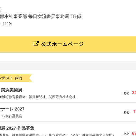
）
部本社事業部 毎日女流書展事務局 TR係
1-1119
公式ホームページ
ンテスト
[PR]
7回 美浜美術展
3
あと
美浜町教育委員会、福井新聞社、関西電力株式会社
ーレ 2027
7
あと
ーレ実行委員会
 2027 作品募集
6
あと
委員会、神奈川県立県民ホール（指定管理者：（公財）神奈川芸術文化財団）、