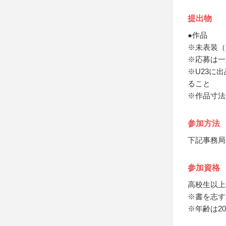
提出物
●作品
※未表装（
※応募は一
※U23に
ること
※作品寸法
参加方法
下記事務局
参加資格
高校生以上
※書を志す
※年齢は2