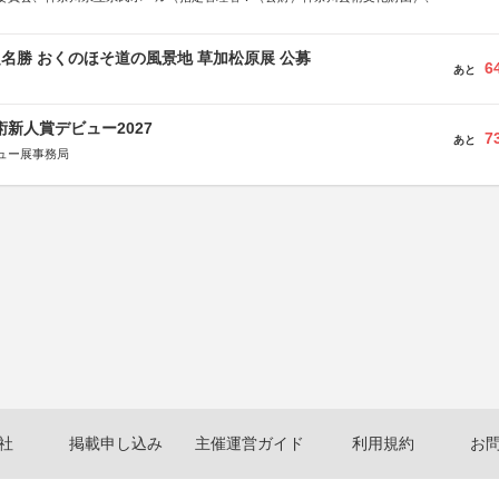
定名勝 おくのほそ道の風景地 草加松原展 公募
6
あと
術新人賞デビュー2027
7
あと
ュー展事務局
社
掲載申し込み
主催運営ガイド
利用規約
お