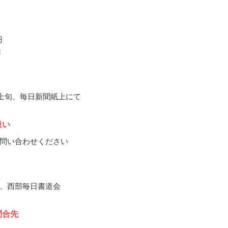
円
円
4月上旬、毎日新聞紙上にて
扱い
問い合わせください
、西部毎日書道会
問合先