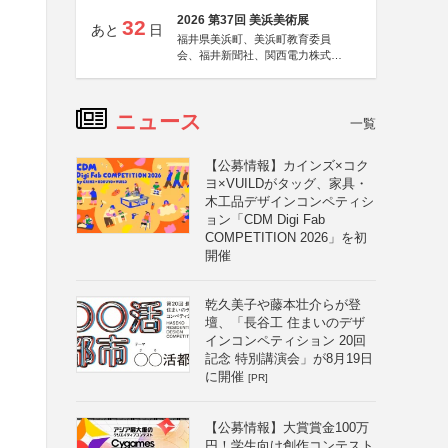
2026 第37回 美浜美術展
32
あと
日
福井県美浜町、美浜町教育委員
会、福井新聞社、関西電力株式会
社
ニュース
一覧
【公募情報】カインズ×コク
ヨ×VUILDがタッグ、家具・
木工品デザインコンペティシ
ョン「CDM Digi Fab
COMPETITION 2026」を初
開催
乾久美子や藤本壮介らが登
壇、「長谷工 住まいのデザ
インコンペティション 20回
記念 特別講演会」が8月19日
に開催
[PR]
【公募情報】大賞賞金100万
円！学生向け創作コンテスト