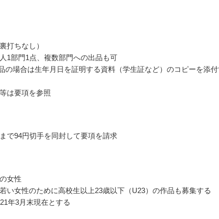
裏打ちなし）
人1部門1点、複数部門への出品も可
出品の場合は生年月日を証明する資料（学生証など）のコピーを添付
等は要項を参照
まで94円切手を同封して要項を請求
の女性
若い女性のために高校生以上23歳以下（U23）の作品も募集する
021年3月末現在とする