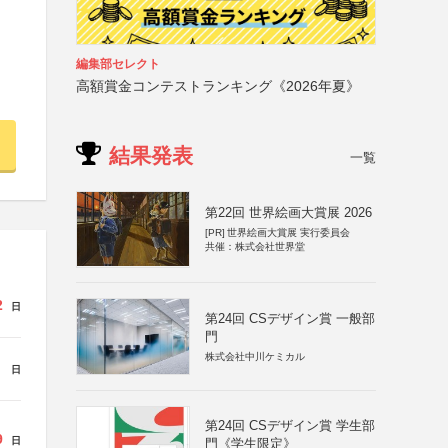
編集部セレクト
高額賞金コンテストランキング《2026年夏》
結果発表
一覧
第22回 世界絵画大賞展 2026
[PR]
世界絵画大賞展 実行委員会
共催：株式会社世界堂
2
日
第24回 CSデザイン賞 一般部
門
株式会社中川ケミカル
日
第24回 CSデザイン賞 学生部
9
日
門《学生限定》