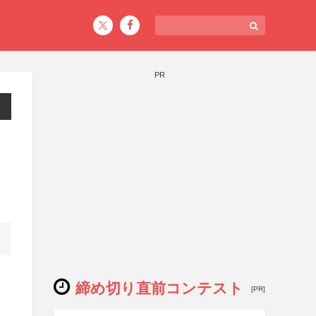
PR
締め切り直前コンテスト
[PR]