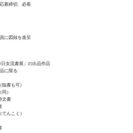
応募締切、必着
員に図録を進呈
 毎日女流書展」の出品作品
品に限る
（臨書も可）
（同）
詩文書
書
（てんこく）
書