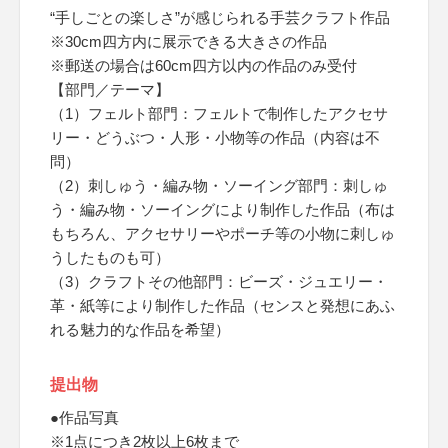
“手しごとの楽しさ”が感じられる手芸クラフト作品
※30cm四方内に展示できる大きさの作品
※郵送の場合は60cm四方以内の作品のみ受付
【部門／テーマ】
（1）フェルト部門：フェルトで制作したアクセサ
リー・どうぶつ・人形・小物等の作品（内容は不
問）
（2）刺しゅう・編み物・ソーイング部門：刺しゅ
う・編み物・ソーイングにより制作した作品（布は
もちろん、アクセサリーやポーチ等の小物に刺しゅ
うしたものも可）
（3）クラフトその他部門：ビーズ・ジュエリー・
革・紙等により制作した作品（センスと発想にあふ
れる魅力的な作品を希望）
提出物
●作品写真
※1点につき2枚以上6枚まで