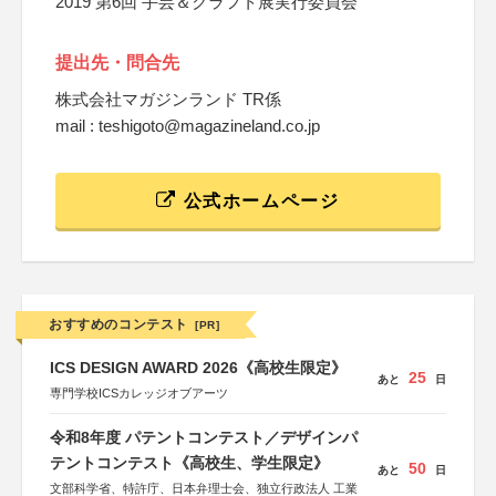
2019 第6回 手芸＆クラフト展実行委員会
提出先・問合先
株式会社マガジンランド TR係
mail : teshigoto@magazineland.co.jp
公式ホームページ
おすすめのコンテスト
[PR]
ICS DESIGN AWARD 2026《高校生限定》
25
あと
日
専門学校ICSカレッジオブアーツ
令和8年度 パテントコンテスト／デザインパ
テントコンテスト《高校生、学生限定》
50
あと
日
文部科学省、特許庁、日本弁理士会、独立行政法人 工業