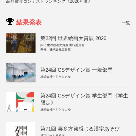
高額賞金コンテストランキング《2026年夏》
結果発表
一覧
第22回 世界絵画大賞展 2026
[PR]
世界絵画大賞展 実行委員会
共催：株式会社世界堂
第24回 CSデザイン賞 一般部門
株式会社中川ケミカル
第24回 CSデザイン賞 学生部門《学生
限定》
株式会社中川ケミカル
第71回 喜多方発感じる漢字あそび
漢字のまち喜多方