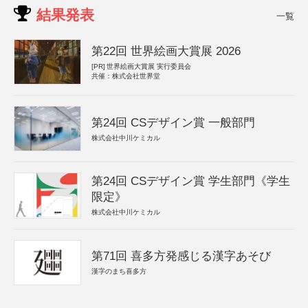
結果発表
一覧
第22回 世界絵画大賞展 2026
[PR]
世界絵画大賞展 実行委員会
共催：株式会社世界堂
第24回 CSデザイン賞 一般部門
株式会社中川ケミカル
第24回 CSデザイン賞 学生部門《学生
限定》
株式会社中川ケミカル
第71回 喜多方発感じる漢字あそび
漢字のまち喜多方