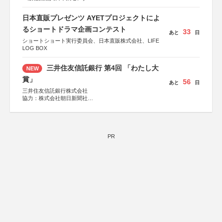
日本直販プレゼンツ AYETプロジェクトによ
るショートドラマ企画コンテスト
33
あと
日
ショートショート実行委員会、日本直販株式会社、LIFE
LOG BOX
三井住友信託銀行 第4回 「わたし大
NEW
賞」
56
あと
日
三井住友信託銀行株式会社
協力：株式会社朝日新聞社
後援：日本郵便株式会社
PR