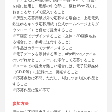
を縦に使用し、用紙の中心部に、概ね15cm四方に
おさまるサイズで記入すること
※所定の応募用紙以外で応募する場合は、上毛電気
鉄道ゆるキャラ応募用紙（公式ホームページよりダ
ウンロード）と併せて提出すること
※平画面でデザインすること（立体・3D画像もあ
る場合には、参考に送付すること）
※作品はカラーでデザインすること
※電子データを添付する際は、ai/pdf/jpegファイル
のいずれかとし、メールに添付して応募すること
※メールでの提出が難しい場合には、電子記録媒体
（CD-R等）に記録の上、郵送すること
※応募点数は不問、ただし、1枚につき1点の作品と
すること
※応募作品は返却不可
参加方法
提出物を下記提出先まで郵送、もしくはメールにて