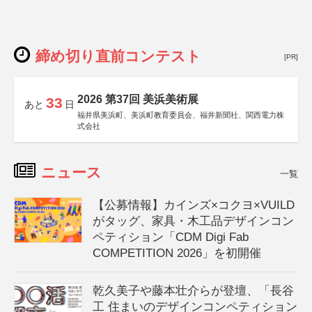
締め切り直前コンテスト
[PR]
2026 第37回 美浜美術展
33
あと
日
福井県美浜町、美浜町教育委員会、福井新聞社、関西電力株
式会社
ニュース
一覧
【公募情報】カインズ×コクヨ×VUILD
がタッグ、家具・木工品デザインコン
ペティション「CDM Digi Fab
COMPETITION 2026」を初開催
乾久美子や藤本壮介らが登壇、「長谷
工 住まいのデザインコンペティション