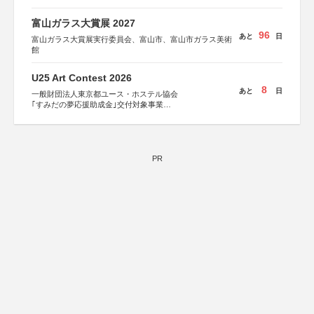
富山ガラス大賞展 2027
96
あと
日
富山ガラス大賞展実行委員会、富山市、富山市ガラス美術
館
U25 Art Contest 2026
8
あと
日
一般財団法人東京都ユース・ホステル協会
｢すみだの夢応援助成金｣交付対象事業
すみだ五彩の芸術祭 連携企画
PR