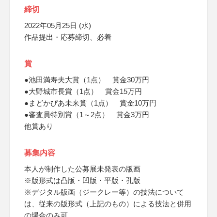
締切
2022年05月25日 (水)
作品提出・応募締切、必着
賞
●池田満寿夫大賞（1点） 賞金30万円
●大野城市長賞（1点） 賞金15万円
●まどかぴあ未来賞（1点） 賞金10万円
●審査員特別賞（1～2点） 賞金3万円
他賞あり
募集内容
本人が制作した公募展未発表の版画
※版形式は凸版・凹版・平版・孔版
※デジタル版画（ジークレー等）の技法について
は、従来の版形式（上記のもの）による技法と併用
の場合のみ可