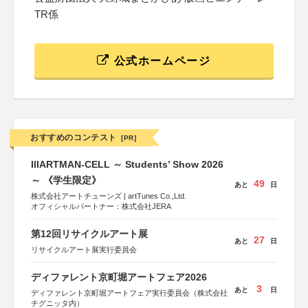
TR係
公式ホームページ
おすすめのコンテスト
[PR]
IIIARTMAN-CELL ～ Students’ Show 2026
～ 《学生限定》
49
あと
日
株式会社アートチューンズ | artTunes Co.,Ltd.
オフィシャルパートナー：株式会社JERA
第12回リサイクルアート展
27
あと
日
リサイクルアート展実行委員会
ディファレント京町堀アートフェア2026
3
あと
日
ディファレント京町堀アートフェア実行委員会（株式会社
チグニッタ内）