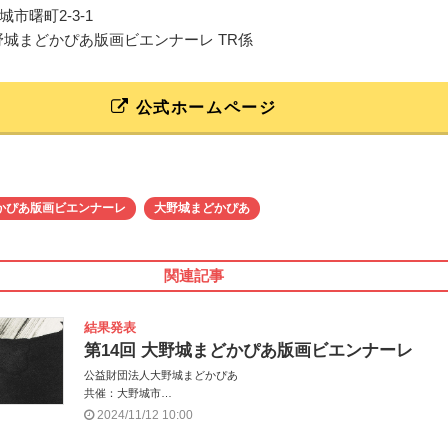
市曙町2-3-1
大野城まどかぴあ版画ビエンナーレ TR係
公式ホームページ
かぴあ版画ビエンナーレ
大野城まどかぴあ
関連記事
結果発表
第14回 大野城まどかぴあ版画ビエンナーレ
公益財団法人大野城まどかぴあ
共催：大野城市
後援：大野城市教育委員会、大野城市文化連盟、大野城市美術協会、公益
2024/11/12 10:00
団法人福岡県美術協会