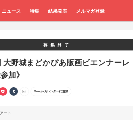
ニュース
特集
結果発表
メルマガ登録
募集終了
回 大野城まどかぴあ版画ビエンナーレ
示参加》
Googleカレンダーに追加
アート