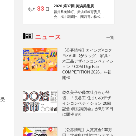
2026 第37回 美浜美術展
33
あと
日
福井県美浜町、美浜町教育委員
会、福井新聞社、関西電力株式会
社
ニュース
一覧
【公募情報】カインズ×コク
ヨ×VUILDがタッグ、家具・
木工品デザインコンペティシ
ョン「CDM Digi Fab
COMPETITION 2026」を初
開催
乾久美子や藤本壮介らが登
壇、「長谷工 住まいのデザ
を受
インコンペティション 20回
記念 特別講演会」が8月19日
に開催
[PR]
【公募情報】大賞賞金100万
円！学生向け創作コンテスト