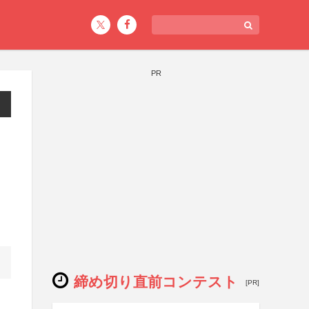
PR
締め切り直前コンテスト
[PR]