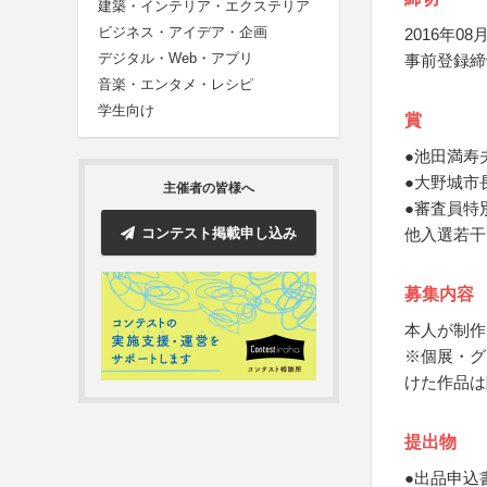
建築・インテリア・エクステリア
ビジネス・アイデア・企画
2016年08月
デジタル・Web・アプリ
事前登録締
音楽・エンタメ・レシピ
学生向け
賞
●池田満寿
●大野城市
主催者の皆様へ
●審査員特
コンテスト掲載申し込み
他入選若干
募集内容
本人が制作
※個展・グ
けた作品は
提出物
●出品申込