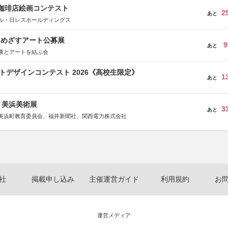
乃珈琲店絵画コンテスト
2
あと
ル・日レスホールディングス
をめざすアート公募展
9
あと
康とアートを結ぶ会
クトデザインコンテスト 2026《高校生限定》
1
あと
7回 美浜美術展
3
あと
美浜町教育委員会、福井新聞社、関西電力株式会社
社
掲載申し込み
主催運営ガイド
利用規約
お
運営メディア