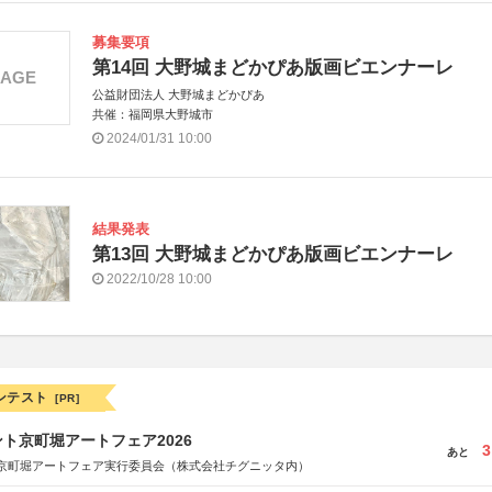
募集要項
第14回 大野城まどかぴあ版画ビエンナーレ
MAGE
公益財団法人 大野城まどかぴあ
共催：福岡県大野城市
2024/01/31 10:00
結果発表
第13回 大野城まどかぴあ版画ビエンナーレ
2022/10/28 10:00
ンテスト
[PR]
ト京町堀アートフェア2026
3
あと
京町堀アートフェア実行委員会（株式会社チグニッタ内）