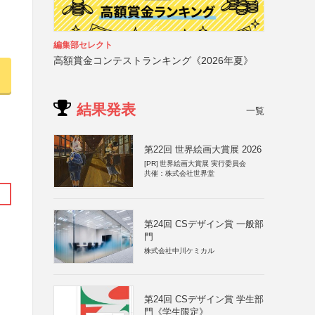
編集部セレクト
高額賞金コンテストランキング《2026年夏》
結果発表
一覧
第22回 世界絵画大賞展 2026
[PR]
世界絵画大賞展 実行委員会
共催：株式会社世界堂
第24回 CSデザイン賞 一般部
門
株式会社中川ケミカル
社
第24回 CSデザイン賞 学生部
門《学生限定》