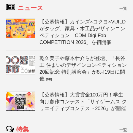
ニュース
一覧
【公募情報】カインズ×コクヨ×VUILD
がタッグ、家具・木工品デザインコン
ペティション「CDM Digi Fab
COMPETITION 2026」を初開催
乾久美子や藤本壮介らが登壇、「長谷
工 住まいのデザインコンペティション
20回記念 特別講演会」が8月19日に開
催
[PR]
【公募情報】大賞賞金100万円！学生
向け創作コンテスト「サイゲームス ク
リエイティブコンテスト2026」が開催
特集
一覧