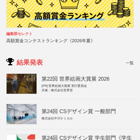
編集部セレクト
高額賞金コンテストランキング《2026年夏》
結果発表
一覧
第22回 世界絵画大賞展 2026
[PR]
世界絵画大賞展 実行委員会
共催：株式会社世界堂
第24回 CSデザイン賞 一般部門
株式会社中川ケミカル
第24回 CSデザイン賞 学生部門《学生