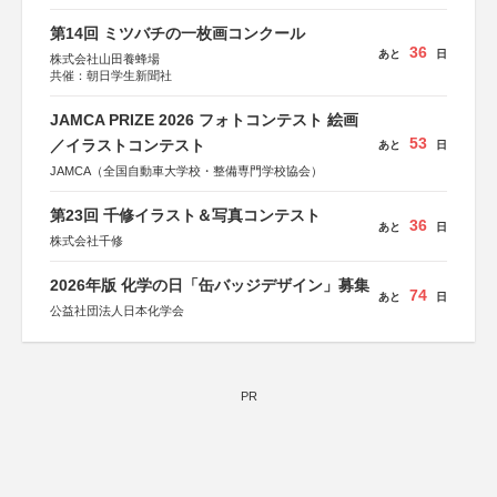
第14回 ミツバチの一枚画コンクール
36
あと
日
株式会社山田養蜂場
共催：朝日学生新聞社
JAMCA PRIZE 2026 フォトコンテスト 絵画
53
／イラストコンテスト
あと
日
JAMCA（全国自動車大学校・整備専門学校協会）
第23回 千修イラスト＆写真コンテスト
36
あと
日
株式会社千修
2026年版 化学の日「缶バッジデザイン」募集
74
あと
日
公益社団法人日本化学会
PR