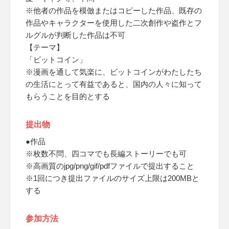
※他者の作品を模倣またはコピーした作品、既存の
作品やキャラクターを使用した二次創作や盗作とフ
ルグルが判断した作品は不可
【テーマ】
「ビットコイン」
※漫画を通して気楽に、ビットコインがわたしたち
の生活にとって有益であると、国内の人々に知って
もらうことを目的とする
提出物
●作品
※枚数不問、四コマでも長編ストーリーでも可
※高画質のjpg/png/gif/pdfファイルで提出すること
※1回につき提出ファイルのサイズ上限は200MBと
する
参加方法