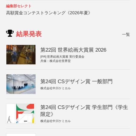
編集部セレクト
高額賞金コンテストランキング《2026年夏》
結果発表
一覧
第22回 世界絵画大賞展 2026
[PR]
世界絵画大賞展 実行委員会
共催：株式会社世界堂
第24回 CSデザイン賞 一般部門
株式会社中川ケミカル
第24回 CSデザイン賞 学生部門《学生
限定》
株式会社中川ケミカル