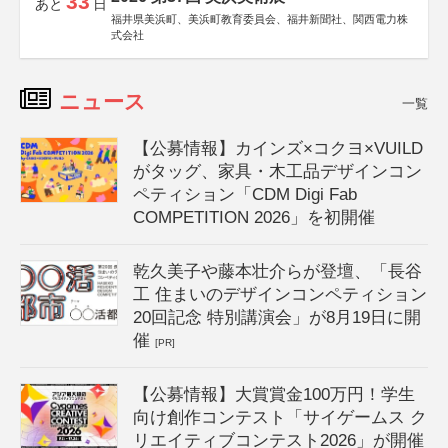
33
あと
日
福井県美浜町、美浜町教育委員会、福井新聞社、関西電力株
式会社
ニュース
一覧
【公募情報】カインズ×コクヨ×VUILD
がタッグ、家具・木工品デザインコン
ペティション「CDM Digi Fab
COMPETITION 2026」を初開催
乾久美子や藤本壮介らが登壇、「長谷
工 住まいのデザインコンペティション
20回記念 特別講演会」が8月19日に開
催
[PR]
【公募情報】大賞賞金100万円！学生
向け創作コンテスト「サイゲームス ク
リエイティブコンテスト2026」が開催