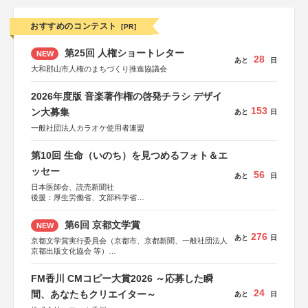
おすすめのコンテスト
[PR]
第25回 人権ショートレター
NEW
28
あと
日
大和郡山市人権のまちづくり推進協議会
2026年度版 音楽著作権の啓発チラシ デザイ
153
ン大募集
あと
日
一般社団法人カラオケ使用者連盟
第10回 生命（いのち）を見つめるフォト＆エ
ッセー
56
あと
日
日本医師会、読売新聞社
後援：厚生労働省、文部科学省
協賛：東京海上日動火災保険株式会社、東京海上日動あん
しん生命保険株式会社
第6回 京都文学賞
NEW
276
あと
日
京都文学賞実行委員会（京都市、京都新聞、一般社団法人
京都出版文化協会 等）
協力：京都府書店商業組合、朝日新聞出版、
KADOKAWA、河出書房新社、幻冬舎、講談社、光文社、
FM香川 CMコピー大賞2026 ～応募した瞬
集英社、小学館、祥伝社、新潮社、淡交社、ちいさいミシ
24
マ社、徳間書店、早川書房、PHP研究所、双葉社、文藝春
間、あなたもクリエイター～
あと
日
秋、ポプラ社、毎日新聞出版