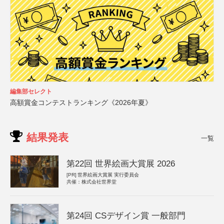
編集部セレクト
高額賞金コンテストランキング《2026年夏》
結果発表
一覧
第22回 世界絵画大賞展 2026
[PR]
世界絵画大賞展 実行委員会
共催：株式会社世界堂
第24回 CSデザイン賞 一般部門