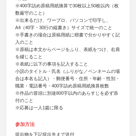
※400字詰め原稿用紙換算で30枚以上50枚以内（枚
数厳守のこと）
※出来るだけ、ワープロ、パソコンで印字し、
A4（40字・30行の縦書き）サイズで統一のこと
※手書きの場合は原稿用紙に楷書で分かりやすく記
入のこと
※原稿は本文からページをふり、表紙をつけ、右肩
を綴じること
※表紙に以下の事項を記入すること
小説のタイトル・氏名（ふりがな／ペンネームの場
合は本名も記入）・郵便番号・住所・年齢・性別・
職業・電話番号・400字詰め原稿用紙換算枚数
※作品の冒頭に別途800字以内のあらすじを必ず添
付のこと
※応募は一人1篇に限る
参加方法
提出物を下記提出先まで送付