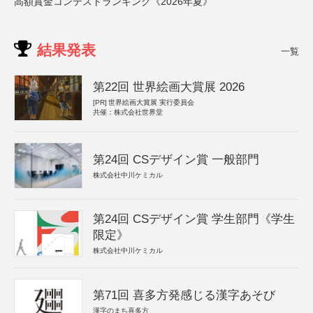
高額賞金コンテストランキング《2026年夏》
結果発表
一覧
第22回 世界絵画大賞展 2026
[PR]
世界絵画大賞展 実行委員会
共催：株式会社世界堂
第24回 CSデザイン賞 一般部門
株式会社中川ケミカル
第24回 CSデザイン賞 学生部門《学生
限定》
株式会社中川ケミカル
第71回 喜多方発感じる漢字あそび
漢字のまち喜多方