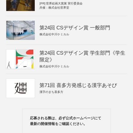
[PR]
世界絵画大賞展 実行委員会
共催：株式会社世界堂
第24回 CSデザイン賞 一般部門
株式会社中川ケミカル
第24回 CSデザイン賞 学生部門《学生
限定》
株式会社中川ケミカル
第71回 喜多方発感じる漢字あそび
漢字のまち喜多方
応募される際は、必ず公式ホームページにて
最新の開催情報をご確認ください。