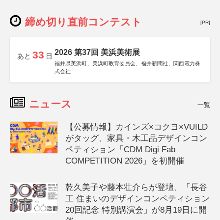
締め切り直前コンテスト
[PR]
2026 第37回 美浜美術展
33
あと
日
福井県美浜町、美浜町教育委員会、福井新聞社、関西電力株
式会社
ニュース
一覧
【公募情報】カインズ×コクヨ×VUILD
がタッグ、家具・木工品デザインコン
ペティション「CDM Digi Fab
COMPETITION 2026」を初開催
乾久美子や藤本壮介らが登壇、「長谷
工 住まいのデザインコンペティション
20回記念 特別講演会」が8月19日に開