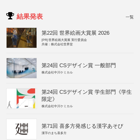
結果発表
一覧
第22回 世界絵画大賞展 2026
[PR]
世界絵画大賞展 実行委員会
共催：株式会社世界堂
第24回 CSデザイン賞 一般部門
株式会社中川ケミカル
第24回 CSデザイン賞 学生部門《学生
限定》
株式会社中川ケミカル
第71回 喜多方発感じる漢字あそび
漢字のまち喜多方