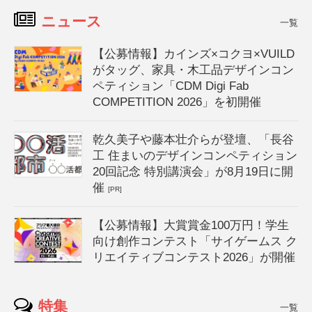
ニュース
一覧
【公募情報】カインズ×コクヨ×VUILD
がタッグ、家具・木工品デザインコン
ペティション「CDM Digi Fab
COMPETITION 2026」を初開催
乾久美子や藤本壮介らが登壇、「長谷
工 住まいのデザインコンペティション
20回記念 特別講演会」が8月19日に開
催
[PR]
【公募情報】大賞賞金100万円！学生
向け創作コンテスト「サイゲームス ク
リエイティブコンテスト2026」が開催
特集
一覧