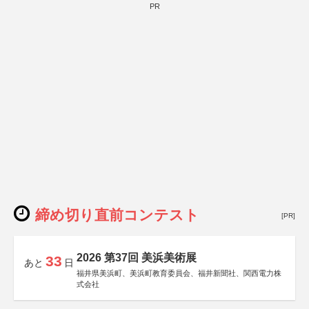
関西文化学術研究都市推進機構
PR
東京難病団体連絡協議会
締め切り直前コンテスト
[PR]
2026 第37回 美浜美術展
33
あと
日
福井県美浜町、美浜町教育委員会、福井新聞社、関西電力株
式会社