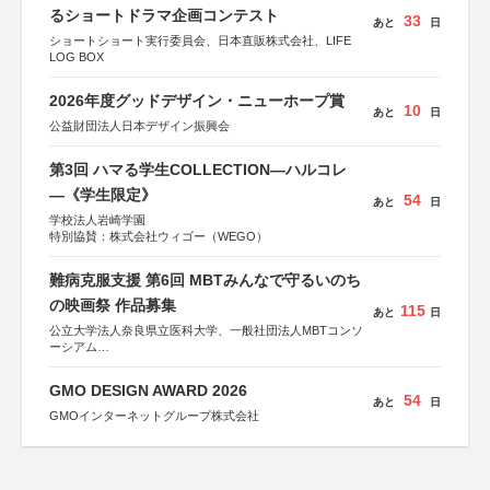
るショートドラマ企画コンテスト
33
あと
日
ショートショート実行委員会、日本直販株式会社、LIFE
LOG BOX
2026年度グッドデザイン・ニューホープ賞
10
あと
日
公益財団法人日本デザイン振興会
第3回 ハマる学生COLLECTION―ハルコレ
―《学生限定》
54
あと
日
学校法人岩崎学園
特別協賛：株式会社ウィゴー（WEGO）
難病克服支援 第6回 MBTみんなで守るいのち
の映画祭 作品募集
115
あと
日
公立大学法人奈良県立医科大学、一般社団法人MBTコンソ
ーシアム
協力：読売新聞社
GMO DESIGN AWARD 2026
後援：厚生労働省
54
あと
日
文部科学省
GMOインターネットグループ株式会社
奈良県
日本経済団体連合会
関西経済連合会
「“よい仕事おこし”フェア」実行委員会