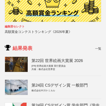
編集部セレクト
高額賞金コンテストランキング《2026年夏》
結果発表
一覧
第22回 世界絵画大賞展 2026
[PR]
世界絵画大賞展 実行委員会
共催：株式会社世界堂
第24回 CSデザイン賞 一般部門
株式会社中川ケミカル
第24回 CSデザイン賞 学生部門《学生