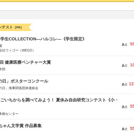
ンテスト
[PR]
る学生COLLECTION―ハルコレ―《学生限定》
5
あと
園
会社ウィゴー（WEGO）
1回 健康医療ベンチャー大賞
1
あと
学部
海の日」ポスターコンクール
12
あと
の日」海事関係団体連絡会
すごいちからを調べてみよう！ 夏休み自由研究コンテスト《小・
5
》
あと
本銅センター
っちゃん文学賞 作品募集
5
あと