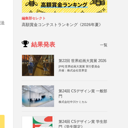
編集部セレクト
団法
高額賞金コンテストランキング《2026年夏》
結果発表
一覧
第22回 世界絵画大賞展 2026
[PR]
世界絵画大賞展 実行委員会
共催：株式会社世界堂
第24回 CSデザイン賞 一般部
門
株式会社中川ケミカル
第24回 CSデザイン賞 学生部
門《学生限定》