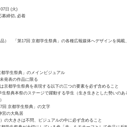
07日 (火)
応募締切､必着
作品） 「第17回 京都学生祭典」の各種広報媒体へデザインを掲載
 京都学生祭典」のメインビジュアル
未発表の作品に限る
は京都学生祭典を表現する以下の三つの要素を必ず含めること
学生祭典本祭のステージで躍動する学生（生き生きとした勢いのあ
）
17回 京都学生祭典」の文字
神宮の大鳥居
3）の大きさは不問、ビジュアルの中に必ず含めること
 京都学生祭典が大切にしている色「赤」をモチーフとして作品に反