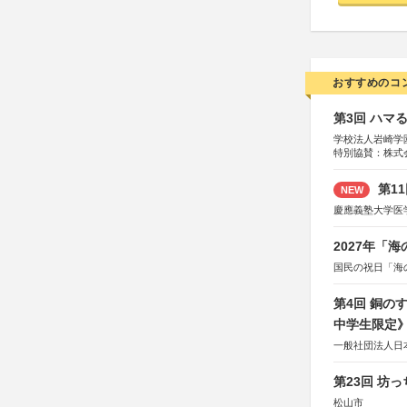
おすすめのコ
第3回 ハマ
学校法人岩崎学
特別協賛：株式
第1
NEW
慶應義塾大学医
2027年「
国民の祝日「海
第4回 銅の
中学生限定
一般社団法人日
第23回 坊
松山市