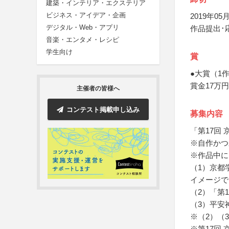
建築・インテリア・エクステリア
ビジネス・アイデア・企画
2019年05月
デジタル・Web・アプリ
作品提出･
音楽・エンタメ・レシピ
学生向け
賞
●大賞（1
賞金17万円
主催者の皆様へ
コンテスト掲載申し込み
募集内容
「第17回
※自作かつ
※作品中に
（1）京都
イメージで
（2）「第
（3）平安
※（2）（
※第17回