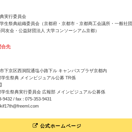
典実行委員会
学生祭典組織委員会（京都府・京都市・京都商工会議所・一般社
済同友会・公益財団法人 大学コンソーシアム京都）
問合先
市下京区西洞院通塩小路下ル キャンパスプラザ京都内
京都学生祭典 メインビジュアル公募 TR係
】
京都学生祭典実行委員会 広報部 メインビジュアル公募係
53-9432 / fax : 075-353-9431
o-kif17th@freeml.com
公式ホームページ