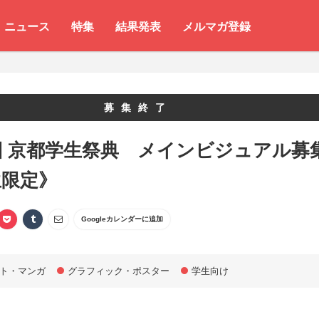
ニュース
特集
結果発表
メルマガ登録
募集終了
回 京都学生祭典 メインビジュアル募
生限定》
Googleカレンダーに追加
ト・マンガ
グラフィック・ポスター
学生向け