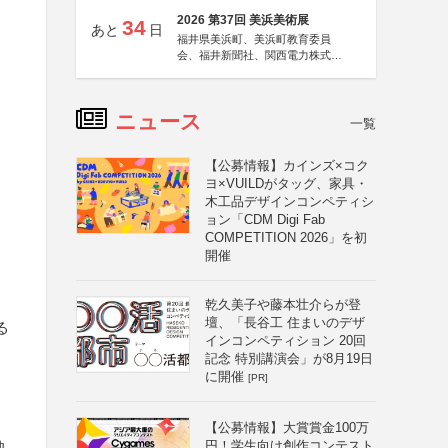
2026 第37回 美浜美術展
34
あと
日
福井県美浜町、美浜町教育委員
会、福井新聞社、関西電力株式会
社
ニュース
一覧
、
【公募情報】カインズ×コク
ヨ×VUILDがタッグ、家具・
木工品デザインコンペティシ
ョン「CDM Digi Fab
COMPETITION 2026」を初
開催
乾久美子や藤本壮介らが登
壇、「長谷工 住まいのデザ
る
インコンペティション 20回
記念 特別講演会」が8月19日
に開催
[PR]
【公募情報】大賞賞金100万
円！学生向け創作コンテスト
映