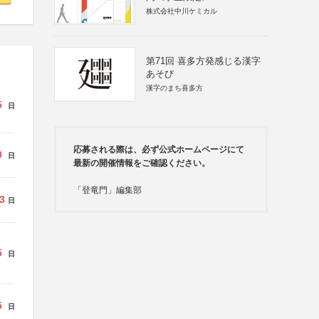
株式会社中川ケミカル
第71回 喜多方発感じる漢字
あそび
漢字のまち喜多方
5
日
応募される際は、必ず公式ホームページにて
0
日
最新の開催情報をご確認ください。
「登竜門」編集部
3
日
5
日
5
日