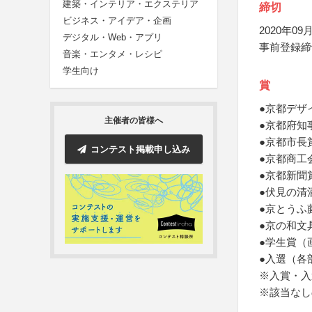
建築・インテリア・エクステリア
締切
ビジネス・アイデア・企画
2020年09月
デジタル・Web・アプリ
事前登録締
音楽・エンタメ・レシピ
学生向け
賞
●京都デザ
主催者の皆様へ
●京都府知
●京都市長
コンテスト掲載申し込み
●京都商工
●京都新聞
●伏見の清
●京とうふ
●京の和文
●学生賞（
●入選（各
※入賞・入
※該当なし