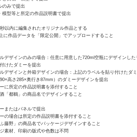
ルのみで提出
・模型等と所定の作品説明書で提出
】
0秒以内に編集されたオリジナル作品とする
ube上に作品データを「限定公開」でアップロードすること
】
ルデザインのみの場合：任意に用意した720ml空瓶にデザインした
付けたダミーを提出
ルデザインと外箱デザインの場合：上記のラベルを貼り付けたダ
90×高さ285×奥行き87mm）のダミーデザインを提出
ーに所定の作品説明書を添付すること
酒「都鶴」の商品名でデザインすること
ーまたはパネルで提出
ーの場合は所定の作品説明書を添付すること
ふ藤野」の商品名でパッケージデザインすること
ジ素材、印刷の版式や色数は不問