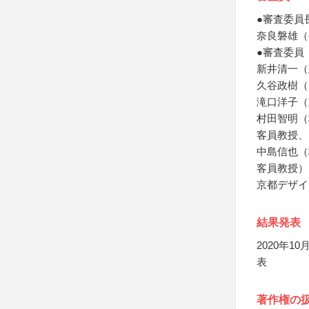
●審査委員
奈良磐雄（
●審査委員
新井清一（
久谷政樹（
滝口洋子（
村田智明（
客員教授、
中島信也（
客員教授）
京都デザイ
結果発表
2020年
表
著作権の