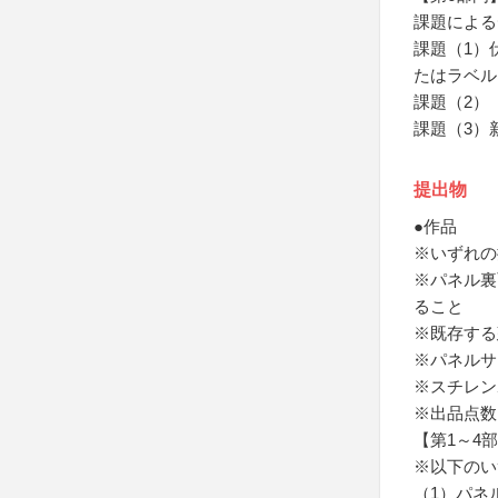
課題による
課題（1）
たはラベル
課題（2）
課題（3）
提出物
●作品
※いずれの
※パネル裏
ること
※既存する
※パネルサ
※スチレン
※出品点数
【第1～4
※以下のい
（1）パネ