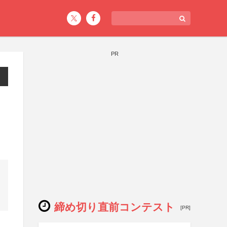
PR
締め切り直前コンテスト
[PR]