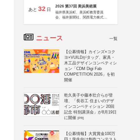
2026 第37回 美浜美術展
32
あと
日
福井県美浜町、美浜町教育委員
会、福井新聞社、関西電力株式会
社
ニュース
一覧
【公募情報】カインズ×コク
ヨ×VUILDがタッグ、家具・
木工品デザインコンペティシ
ョン「CDM Digi Fab
COMPETITION 2026」を初
開催
乾久美子や藤本壮介らが登
壇、「長谷工 住まいのデザ
インコンペティション 20回
記念 特別講演会」が8月19日
に開催
[PR]
【公募情報】大賞賞金100万
円！学生向け創作コンテスト