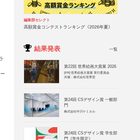
編集部セレクト
高額賞金コンテストランキング《2026年夏》
結果発表
一覧
ラ
第22回 世界絵画大賞展 2026
ミー
[PR]
世界絵画大賞展 実行委員会
共催：株式会社世界堂
第24回 CSデザイン賞 一般部
門
株式会社中川ケミカル
第24回 CSデザイン賞 学生部
門《学生限定》