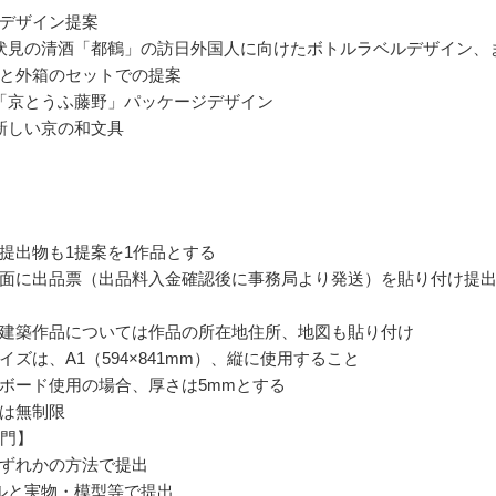
デザイン提案
伏見の清酒「都鶴」の訪日外国人に向けたボトルラベルデザイン、
と外箱のセットでの提案
「京とうふ藤野」パッケージデザイン
新しい京の和文具
提出物も1提案を1作品とする
面に出品票（出品料入金確認後に事務局より発送）を貼り付け提
建築作品については作品の所在地住所、地図も貼り付け
イズは、A1（594×841mm）、縦に使用すること
ボード使用の場合、厚さは5mmとする
は無制限
部門】
ずれかの方法で提出
ルと実物・模型等で提出