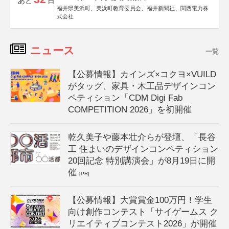
あと
日
福井県美浜町、美浜町教育委員会、福井新聞社、関西電力株
式会社
ニュース
一覧
【公募情報】カインズ×コクヨ×VUILD
がタッグ、家具・木工品デザインコン
ペティション「CDM Digi Fab
COMPETITION 2026」を初開催
乾久美子や藤本壮介らが登壇、「長谷
工 住まいのデザインコンペティション
20回記念 特別講演会」が8月19日に開
催
[PR]
【公募情報】大賞賞金100万円！学生
向け創作コンテスト「サイゲームス ク
リエイティブコンテスト2026」が開催