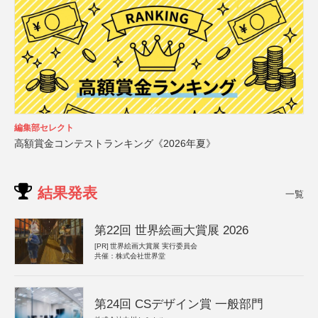
編集部セレクト
高額賞金コンテストランキング《2026年夏》
結果発表
一覧
第22回 世界絵画大賞展 2026
[PR]
世界絵画大賞展 実行委員会
共催：株式会社世界堂
第24回 CSデザイン賞 一般部門