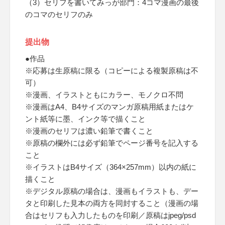
（3）セリフを書いてみっが部門：4コマ漫画の最後
のコマのセリフのみ
提出物
●作品
※応募は生原稿に限る（コピーによる複製原稿は不
可）
※漫画、イラストともにカラー、モノクロ不問
※漫画はA4、B4サイズのマンガ原稿用紙またはケ
ント紙等に墨、インク等で描くこと
※漫画のセリフは濃い鉛筆で書くこと
※原稿の欄外には必ず鉛筆でページ番号を記入する
こと
※イラストはB4サイズ（364×257mm）以内の紙に
描くこと
※デジタル原稿の場合は、漫画もイラストも、デー
タと印刷した見本の両方を同封すること（漫画の場
合はセリフも入力したものを印刷／原稿はjpeg/psd