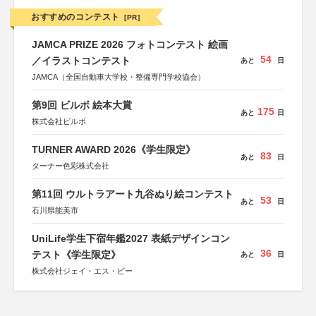
おすすめのコンテスト
[PR]
JAMCA PRIZE 2026 フォトコンテスト 絵画
54
／イラストコンテスト
あと
日
JAMCA（全国自動車大学校・整備専門学校協会）
第9回 ビルボ 絵本大賞
175
あと
日
株式会社ビルボ
TURNER AWARD 2026《学生限定》
83
あと
日
ターナー色彩株式会社
第11回 ウルトラアート九谷ぬり絵コンテスト
53
あと
日
石川県能美市
UniLife学生下宿年鑑2027 表紙デザインコン
36
テスト《学生限定》
あと
日
株式会社ジェイ・エス・ビー