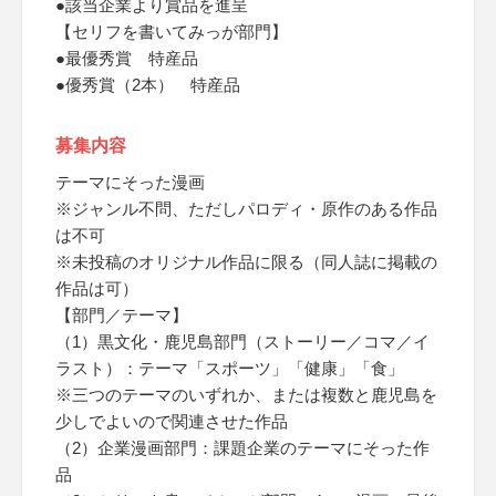
●該当企業より賞品を進呈
【セリフを書いてみっが部門】
●最優秀賞 特産品
●優秀賞（2本） 特産品
募集内容
テーマにそった漫画
※ジャンル不問、ただしパロディ・原作のある作品
は不可
※未投稿のオリジナル作品に限る（同人誌に掲載の
作品は可）
【部門／テーマ】
（1）黒文化・鹿児島部門（ストーリー／コマ／イ
ラスト）：テーマ「スポーツ」「健康」「食」
※三つのテーマのいずれか、または複数と鹿児島を
少しでよいので関連させた作品
（2）企業漫画部門：課題企業のテーマにそった作
品