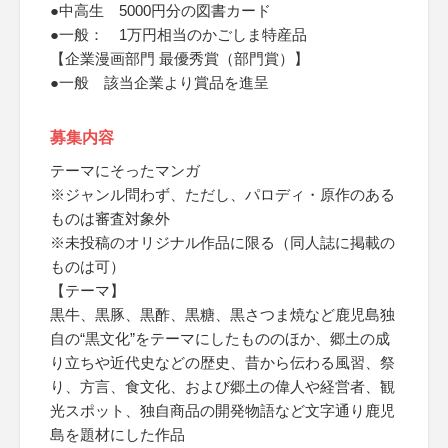
●中高生 5000円分の図書カード
●一般： 1万円相当のかごしま特産品
【企業漫画部門 最優秀賞（部門賞）】
●一般 該当企業より賞品を進呈
募集内容
テーマにそったマンガ
※ジャンル問わず、ただし、パロディ・原作のある
ものは審査対象外
※未投稿のオリジナル作品に限る（同人誌に掲載の
ものは可）
【テーマ】
黒牛、黒豚、黒酢、黒糖、黒さつま焼など鹿児島独
自の“黒文化”をテーマにしたもののほか、郷土の成
り立ちや近代史などの歴史、昔から伝わる風習、祭
り、方言、食文化、および郷土の偉人や経営者、観
光スポット、独自商品の開発物語など文字通り鹿児
島を題材にした作品