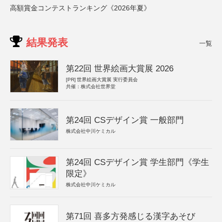
高額賞金コンテストランキング《2026年夏》
結果発表
一覧
第22回 世界絵画大賞展 2026
[PR]
世界絵画大賞展 実行委員会
共催：株式会社世界堂
第24回 CSデザイン賞 一般部門
株式会社中川ケミカル
第24回 CSデザイン賞 学生部門《学生
限定》
株式会社中川ケミカル
第71回 喜多方発感じる漢字あそび