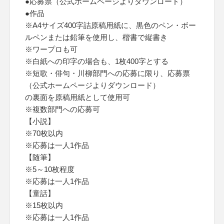
●応募票（公式ホームページよりダウンロード）
●作品
※A4サイズ400字詰原稿用紙に、黒色のペン・ボー
ルペンまたは鉛筆を使用し、楷書で縦書き
※ワープロも可
※白紙への印字の場合も、1枚400字とする
※短歌・俳句・川柳部門への応募に限り、応募票
（公式ホームページよりダウンロード）
の裏面を原稿用紙として使用可
※複数部門への応募可
【小説】
※70枚以内
※応募は一人1作品
【随筆】
※5～10枚程度
※応募は一人1作品
【童話】
※15枚以内
※応募は一人1作品