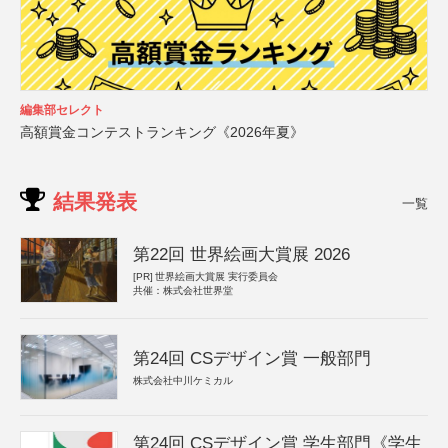
編集部セレクト
高額賞金コンテストランキング《2026年夏》
結果発表
一覧
第22回 世界絵画大賞展 2026
[PR]
世界絵画大賞展 実行委員会
共催：株式会社世界堂
第24回 CSデザイン賞 一般部門
株式会社中川ケミカル
第24回 CSデザイン賞 学生部門《学生