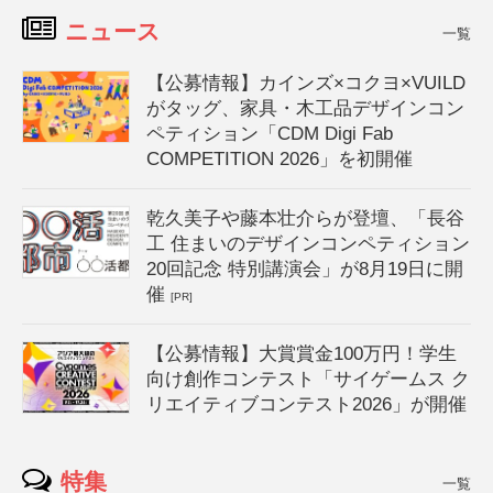
ニュース
一覧
【公募情報】カインズ×コクヨ×VUILD
がタッグ、家具・木工品デザインコン
ペティション「CDM Digi Fab
COMPETITION 2026」を初開催
乾久美子や藤本壮介らが登壇、「長谷
工 住まいのデザインコンペティション
20回記念 特別講演会」が8月19日に開
催
[PR]
【公募情報】大賞賞金100万円！学生
向け創作コンテスト「サイゲームス ク
リエイティブコンテスト2026」が開催
特集
一覧