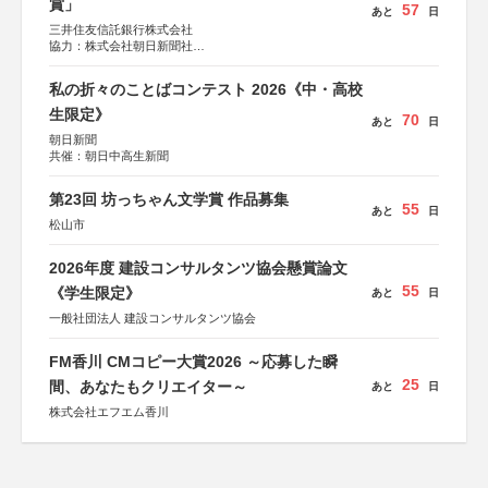
賞」
57
あと
日
三井住友信託銀行株式会社
協力：株式会社朝日新聞社
後援：日本郵便株式会社
私の折々のことばコンテスト 2026《中・高校
生限定》
70
あと
日
朝日新聞
共催：朝日中高生新聞
第23回 坊っちゃん文学賞 作品募集
55
あと
日
松山市
2026年度 建設コンサルタンツ協会懸賞論文
55
《学生限定》
あと
日
一般社団法人 建設コンサルタンツ協会
FM香川 CMコピー大賞2026 ～応募した瞬
25
間、あなたもクリエイター～
あと
日
株式会社エフエム香川