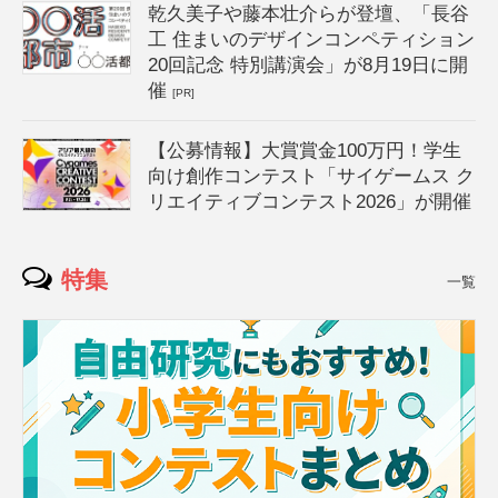
乾久美子や藤本壮介らが登壇、「長谷
工 住まいのデザインコンペティション
20回記念 特別講演会」が8月19日に開
催
[PR]
【公募情報】大賞賞金100万円！学生
向け創作コンテスト「サイゲームス ク
リエイティブコンテスト2026」が開催
特集
一覧