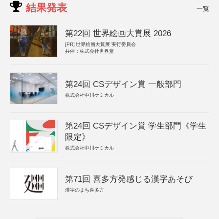
結果発表
一覧
第22回 世界絵画大賞展 2026
[PR]
世界絵画大賞展 実行委員会
共催：株式会社世界堂
第24回 CSデザイン賞 一般部門
株式会社中川ケミカル
第24回 CSデザイン賞 学生部門《学生
限定》
株式会社中川ケミカル
第71回 喜多方発感じる漢字あそび
漢字のまち喜多方