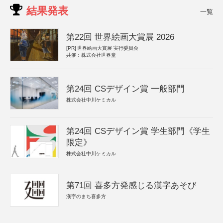
結果発表
一覧
第22回 世界絵画大賞展 2026
[PR]
世界絵画大賞展 実行委員会
共催：株式会社世界堂
第24回 CSデザイン賞 一般部門
株式会社中川ケミカル
第24回 CSデザイン賞 学生部門《学生
限定》
株式会社中川ケミカル
第71回 喜多方発感じる漢字あそび
漢字のまち喜多方