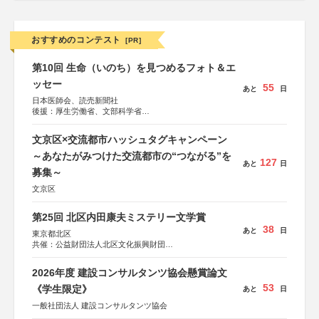
おすすめのコンテスト
[PR]
第10回 生命（いのち）を見つめるフォト＆エ
ッセー
55
あと
日
日本医師会、読売新聞社
後援：厚生労働省、文部科学省
協賛：東京海上日動火災保険株式会社、東京海上日動あん
しん生命保険株式会社
文京区×交流都市ハッシュタグキャンペーン
～あなたがみつけた交流都市の“つながる”を
127
あと
日
募集～
文京区
第25回 北区内田康夫ミステリー文学賞
38
あと
日
東京都北区
共催：公益財団法人北区文化振興財団
協力：一般財団法人内田康夫財団
協賛：株式会社実業之日本社
2026年度 建設コンサルタンツ協会懸賞論文
53
《学生限定》
あと
日
一般社団法人 建設コンサルタンツ協会