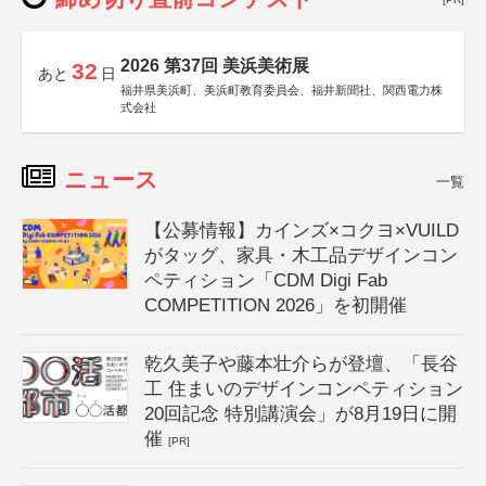
2026 第37回 美浜美術展
32
あと
日
福井県美浜町、美浜町教育委員会、福井新聞社、関西電力株
式会社
ニュース
一覧
【公募情報】カインズ×コクヨ×VUILD
がタッグ、家具・木工品デザインコン
ペティション「CDM Digi Fab
COMPETITION 2026」を初開催
乾久美子や藤本壮介らが登壇、「長谷
工 住まいのデザインコンペティション
20回記念 特別講演会」が8月19日に開
催
[PR]